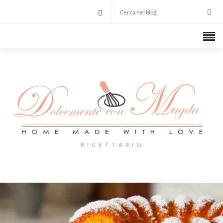
R I C E T T A R I O