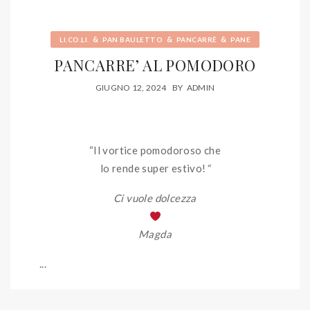
&
&
&
LI.CO.LI.
PAN BAULETTO
PANCARRÈ
PANE
PANCARRE’ AL POMODORO
GIUGNO 12, 2024
BY
ADMIN
“Il vortice pomodoroso che
lo rende super estivo!
“
Ci vuole dolcezza
Magda
...