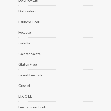
Dolci lievitati
Dolci veloci
Esubero Licoli
Focacce
Galette
Galette Salata
Gluten Free
Grandi Lievitati
Grissini
LI.CO.LI.
Lievitati con Licoli