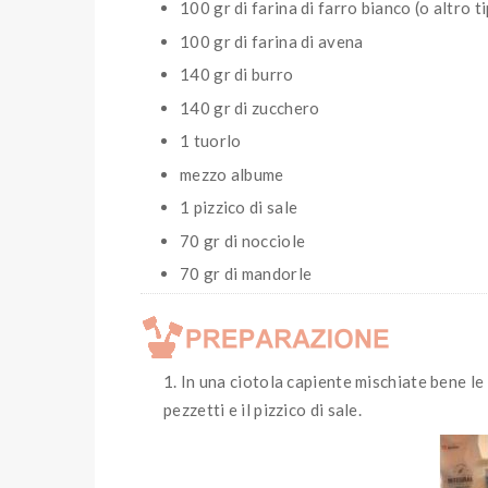
100 gr di farina di farro bianco (o altro ti
100 gr di farina di avena
140 gr di burro
140 gr di zucchero
1 tuorlo
mezzo albume
1 pizzico di sale
70 gr di nocciole
70 gr di mandorle
In una ciotola capiente mischiate bene le
pezzetti e il pizzico di sale.