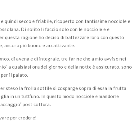
e quindi secco e friabile, ricoperto con tantissime nocciole e
ssolana. Di solito li faccio solo con le nocciole e e
Per questa ragione ho deciso di battezzare loro con questo
e, ancora più buono e accattivante.
anco, di avena e di integrale, tre farine che a mio avviso nei
io” a qualsiasi ora del giorno e della notte è assicurato, sono
per il palato.
er steso la frolla sottile si cosparge sopra di essa la frutta
foglia in un tutt’uno. In questo modo nocciole e mandorle
taccaggio” post cottura.
ovare per credere!