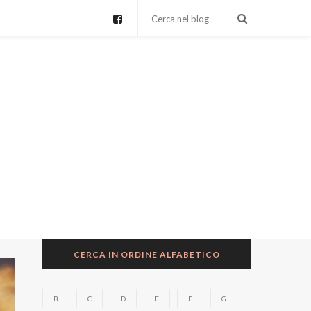
CERCA IN ORDINE ALFABETICO
B
C
D
E
F
G