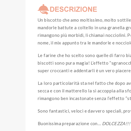
Un biscotto che amo moltissimo, molto sottile 
mandorle battute a coltello in una granella gro
rimangono più morbidi, li chiamai nocciolini. 
nome, il mix appunto tra le mandorle e nocciol
Le farine che ho scelto sono quelle di farro bi
biscotti sono pura magia! L’effetto “sgranocch
super croccanti e addentarli è un vero piacere 
La loro particolarità sta nel fatto che dopo av
secca e con il matterello la si accoppia alla s
rimangono ben incastonate senza l’effetto “s
Sono fantastici, veloci e davvero speciali, pr
Buonissima preparazione con…
DOLCEZZA!!!