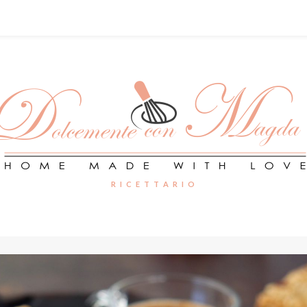
R I C E T T A R I O