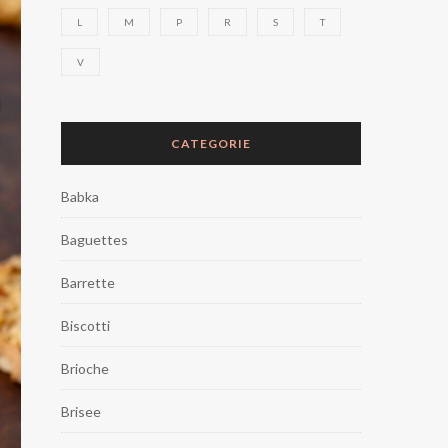
L
M
P
R
S
T
V
CATEGORIE
Babka
Baguettes
Barrette
Biscotti
Brioche
Brisee