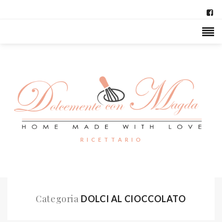
R I C E T T A R I O
Categoria
DOLCI AL CIOCCOLATO