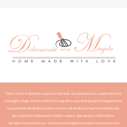
Tutto ció che é riportato su questo sito web, documentazione, contenuti, testi,
immagini, il logo, il lavoro artistico e la grafica sono di proprietá di Magda Dozio,
sono protetti dal diritto d´autore nonche dal diritto di proprietá intellettuale.
Sará quindi assolutamente vietato copiare, appropriarsi, ridistribuire,
riprodurre qualsiasi frase, contento o immagine presente su di questo sito