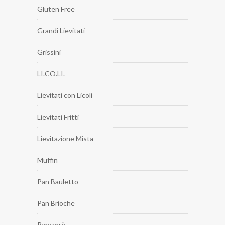
Gluten Free
Grandi Lievitati
Grissini
LI.CO.LI.
Lievitati con Licoli
Lievitati Fritti
Lievitazione Mista
Muffin
Pan Bauletto
Pan Brioche
Pancarrè