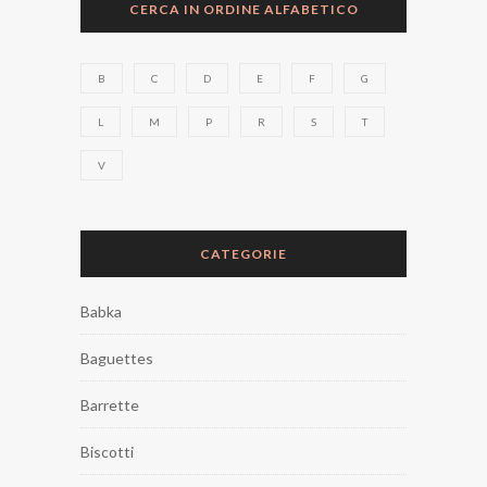
CERCA IN ORDINE ALFABETICO
B
C
D
E
F
G
L
M
P
R
S
T
V
CATEGORIE
Babka
Baguettes
Barrette
Biscotti