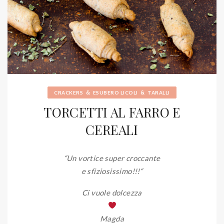
&
&
CRACKERS
ESUBERO LICOLI
TARALLI
TORCETTI AL FARRO E
CEREALI
“Un vortice super croccante
e sfiziosissimo!!!
“
Ci vuole dolcezza
Magda