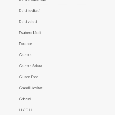
Dolci lievitati
Dolci veloci
Esubero Licoli
Focacce
Galette
Galette Salata
Gluten Free
Grandi Lievitati
Grissini
LI.CO.LI.