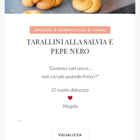
&
&
CRACKERS
ESUBERO LICOLI
TARALLI
TARALLINI ALLA SALVIA E
PEPE NERO
“Cominci con uno e…
non sai più quando finisci!
“
Ci vuole dolcezza
Magda
...
VISUALIZZA