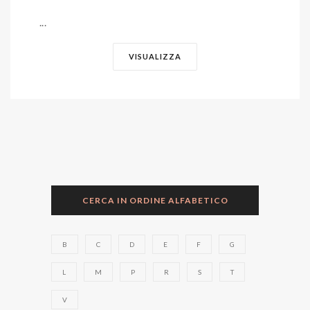
...
VISUALIZZA
CERCA IN ORDINE ALFABETICO
B
C
D
E
F
G
L
M
P
R
S
T
V