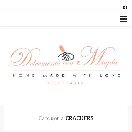
R I C E T T A R I O
Categoria
CRACKERS