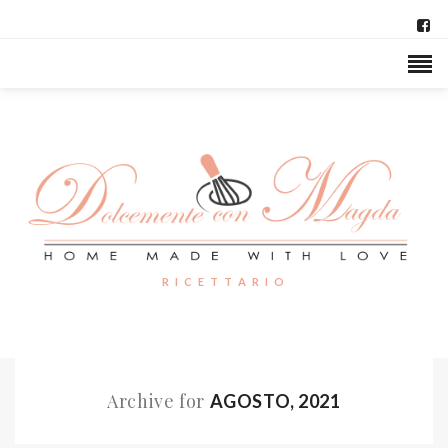
R I C E T T A R I O
Archive for
AGOSTO, 2021