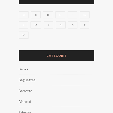
B
C
D
E
F
G
L
M
P
R
S
T
V
CATEGORIE
Babka
Baguettes
Barrette
Biscotti
Brioche