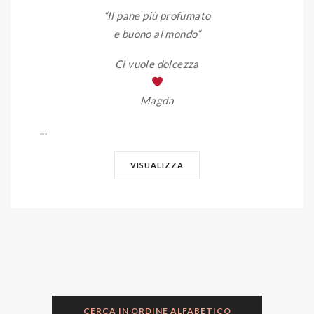
“Il pane più profumato
e buono al mondo
“
Ci vuole dolcezza
Magda
...
VISUALIZZA
CERCA IN ORDINE ALFABETICO