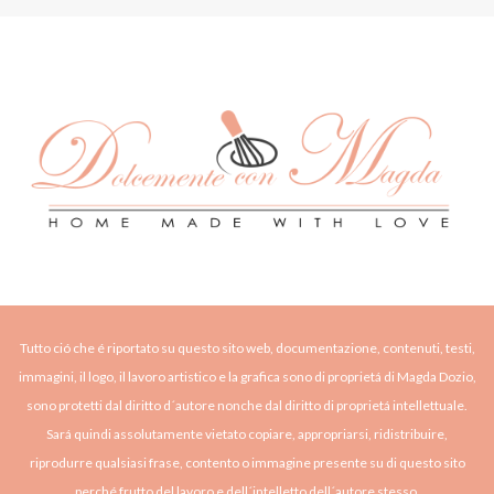
Tutto ció che é riportato su questo sito web, documentazione, contenuti, testi,
immagini, il logo, il lavoro artistico e la grafica sono di proprietá di Magda Dozio,
sono protetti dal diritto d´autore nonche dal diritto di proprietá intellettuale.
Sará quindi assolutamente vietato copiare, appropriarsi, ridistribuire,
riprodurre qualsiasi frase, contento o immagine presente su di questo sito
perché frutto del lavoro e dell´intelletto dell´autore stesso.