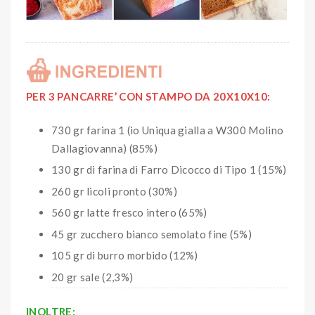
PER 3 PANCARRE’ CON STAMPO DA 20X10X10:
730 gr farina 1 (io Uniqua gialla a W300 Molino
Dallagiovanna) (85%)
130 gr di farina di Farro Dicocco di Tipo 1 (15%)
260 gr licoli pronto (30%)
560 gr latte fresco intero (65%)
45 gr zucchero bianco semolato fine (5%)
105 gr di burro morbido (12%)
20 gr sale (2,3%)
INOLTRE: