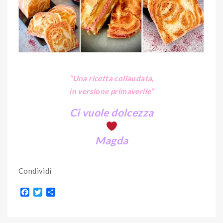
“Una ricetta collaudata,
in versione primaverile
“
Ci vuole dolcezza
Magda
Condividi
F
T
S
a
w
h
c
i
a
e
t
r