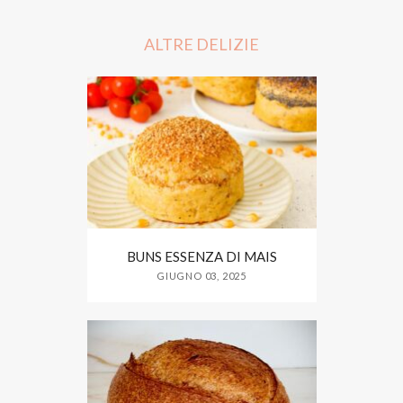
b
t
e
o
e
o
r
ALTRE DELIZIE
k
BUNS ESSENZA DI MAIS
GIUGNO 03, 2025