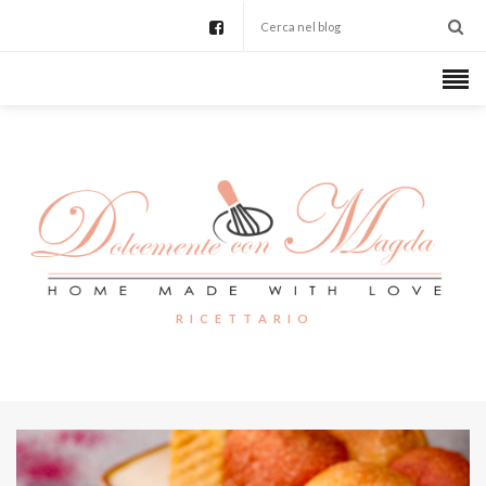
R I C E T T A R I O