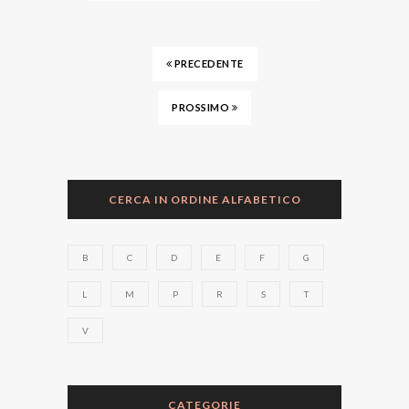
PRECEDENTE
PROSSIMO
CERCA IN ORDINE ALFABETICO
B
C
D
E
F
G
L
M
P
R
S
T
V
CATEGORIE