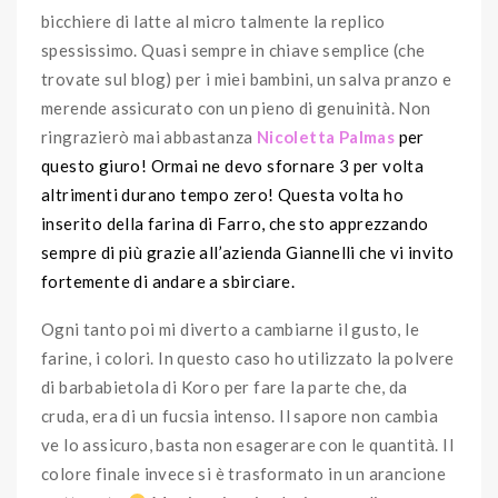
bicchiere di latte al micro talmente la replico
spessissimo. Quasi sempre in chiave semplice (che
trovate sul blog) per i miei bambini, un salva pranzo e
merende assicurato con un pieno di genuinità. Non
ringrazierò mai abbastanza
Nicoletta Palmas
per
questo giuro! Ormai ne devo sfornare 3 per volta
altrimenti durano tempo zero! Questa volta ho
inserito della farina di Farro, che sto apprezzando
sempre di più grazie all’azienda Giannelli che vi invito
fortemente di andare a sbirciare.
Ogni tanto poi mi diverto a cambiarne il gusto, le
farine, i colori. In questo caso ho utilizzato la polvere
di barbabietola di Koro per fare la parte che, da
cruda, era di un fucsia intenso. Il sapore non cambia
ve lo assicuro, basta non esagerare con le quantità. Il
colore finale invece si è trasformato in un arancione