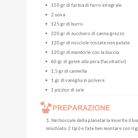
150 gr di farina di farro integrale
2 uova
125 gr di burro
220 gr di zucchero di canna grezzo
120 gr di nocciole tostate non pelate
120 gr di mandorle con la buccia
60 gr di geleè alla pera (facoltativi)
1,5 gr di cannella
1 gr di vaniglia in polvere
1 pizzico di sale
Nel boccale della planetaria inserite il b
mischiato 2 tipi) e fate ben montare con il 