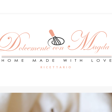
R I C E T T A R I O