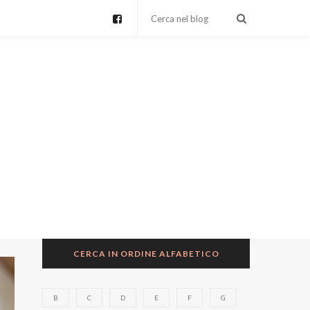
CERCA IN ORDINE ALFABETICO
B
C
D
E
F
G