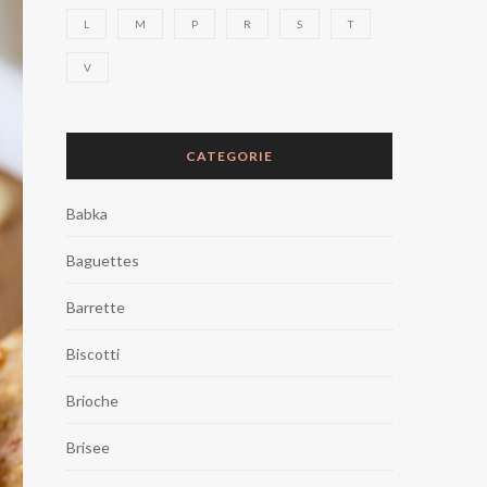
L
M
P
R
S
T
V
CATEGORIE
Babka
Baguettes
Barrette
Biscotti
Brioche
Brisee