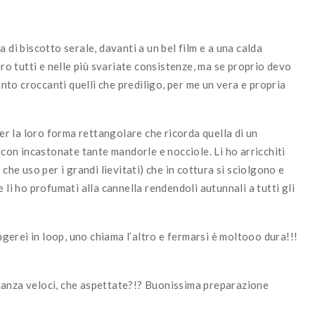
 di biscotto serale, davanti a un bel film e a una calda
 tutti e nelle più svariate consistenze, ma se proprio devo
tanto croccanti quelli che prediligo, per me un vera e propria
per la loro forma rettangolare che ricorda quella di un
 con incastonate tante mandorle e nocciole. Li ho arricchiti
che uso per i grandi lievitati) che in cottura si sciolgono e
 li ho profumati alla cannella rendendoli autunnali a tutti gli
erei in loop, uno chiama l’altro e fermarsi è moltooo dura!!!
tanza veloci, che aspettate?!? Buonissima preparazione