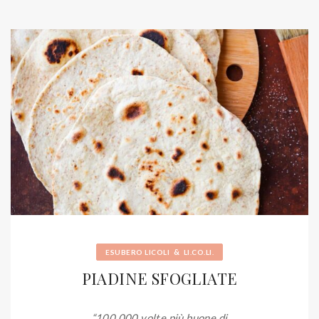
&
ESUBERO LICOLI
LI.CO.LI.
PIADINE SFOGLIATE
“100.000 volte più buone di