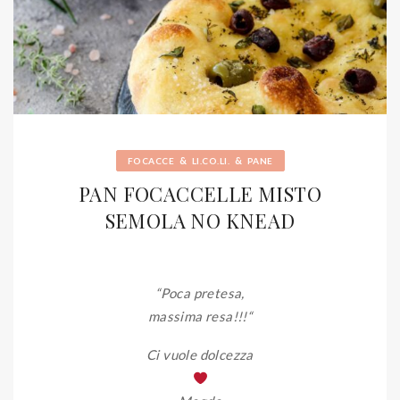
&
&
FOCACCE
LI.CO.LI.
PANE
PAN FOCACCELLE MISTO
SEMOLA NO KNEAD
“Poca pretesa,
massima resa!!!
“
Ci vuole dolcezza