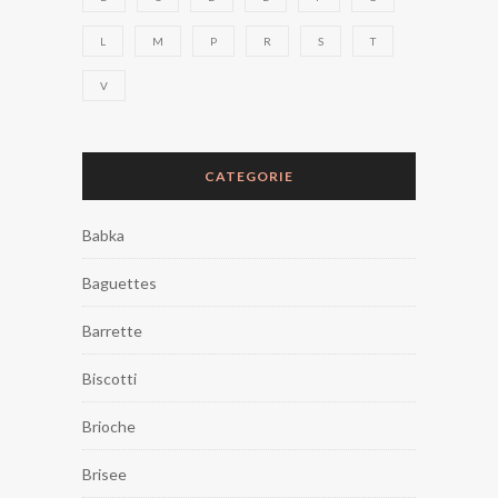
L
M
P
R
S
T
V
CATEGORIE
Babka
Baguettes
Barrette
Biscotti
Brioche
Brisee