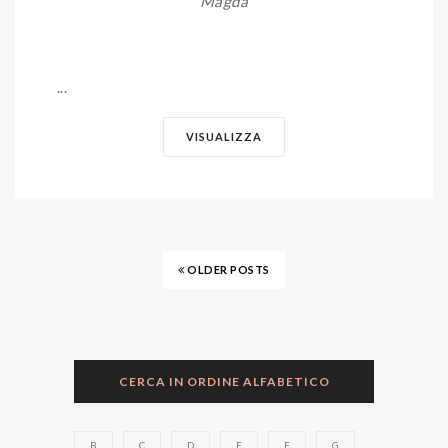
Magda
...
VISUALIZZA
OLDER POSTS
CERCA IN ORDINE ALFABETICO
B
C
D
E
F
G