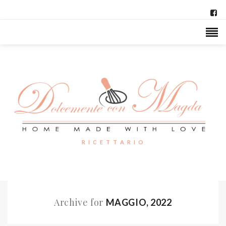
R I C E T T A R I O
Archive for
MAGGIO, 2022