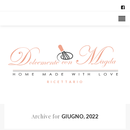
R I C E T T A R I O
Archive for
GIUGNO, 2022