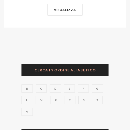
VISUALIZZA
CERCA IN ORDINE ALFABETICO
B
C
D
E
F
G
L
M
P
R
S
T
V