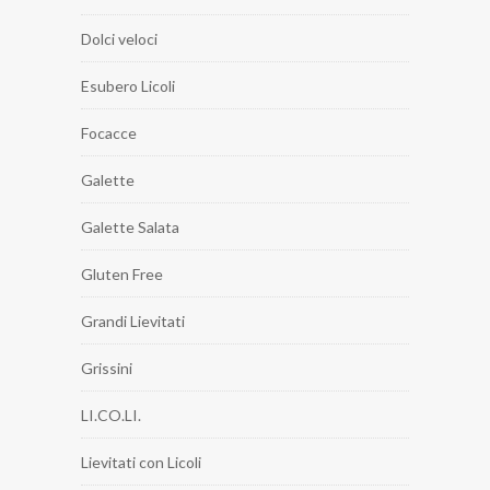
Dolci veloci
Esubero Licoli
Focacce
Galette
Galette Salata
Gluten Free
Grandi Lievitati
Grissini
LI.CO.LI.
Lievitati con Licoli