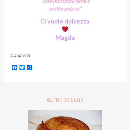
“Una merenda sana e
molto golosa”
Ci vuole dolcezza
Magda
Condividi
F
T
S
a
w
h
c
i
a
e
t
r
b
t
e
o
e
o
r
ALTRE DELIZIE
k