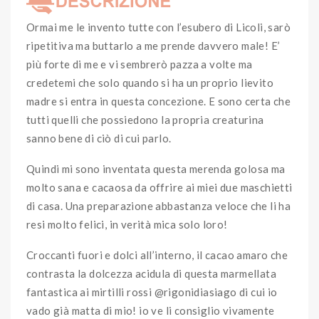
Ormai me le invento tutte con l’esubero di Licoli, sarò
ripetitiva ma buttarlo a me prende davvero male! E’
più forte di me e vi sembrerò pazza a volte ma
credetemi che solo quando si ha un proprio lievito
madre si entra in questa concezione. E sono certa che
tutti quelli che possiedono la propria creaturina
sanno bene di ciò di cui parlo.
Quindi mi sono inventata questa merenda golosa ma
molto sana e cacaosa da offrire ai miei due maschietti
di casa. Una preparazione abbastanza veloce che li ha
resi molto felici, in verità mica solo loro!
Croccanti fuori e dolci all’interno, il cacao amaro che
contrasta la dolcezza acidula di questa marmellata
fantastica ai mirtilli rossi @rigonidiasiago di cui io
vado già matta di mio! io ve li consiglio vivamente