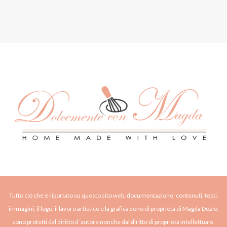
Tutto ció che é riportato su questo sito web, documentazione, contenuti, testi,
immagini, il logo, il lavoro artistico e la grafica sono di proprietá di Magda Dozio,
sono protetti dal diritto d´autore nonche dal diritto di proprietá intellettuale.