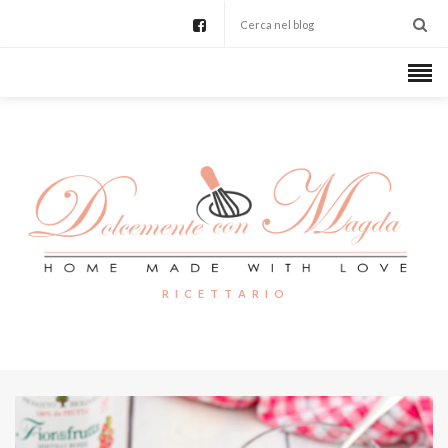
R I C E T T A R I O