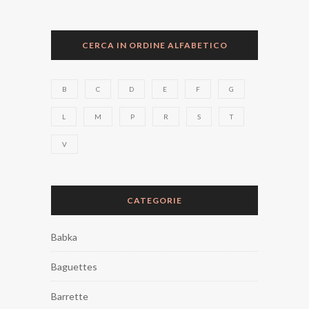
CERCA IN ORDINE ALFABETICO
B
C
D
E
F
G
L
M
P
R
S
T
V
CATEGORIE
Babka
Baguettes
Barrette