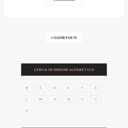
OLDER POSTS
CERCA IN ORDINE ALFABETICO
B
C
D
E
F
G
L
M
P
R
S
T
V