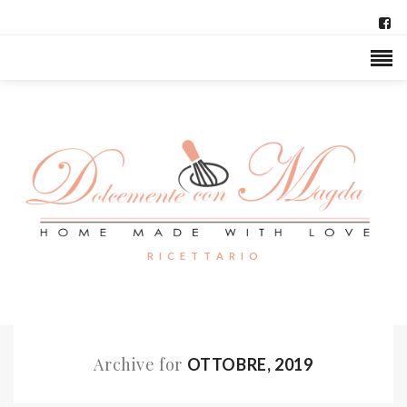
R I C E T T A R I O
Archive for
OTTOBRE, 2019