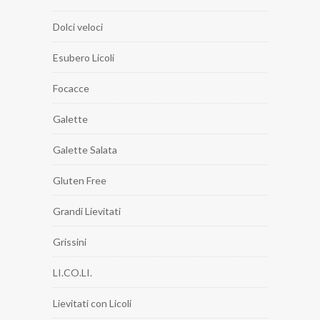
Dolci veloci
Esubero Licoli
Focacce
Galette
Galette Salata
Gluten Free
Grandi Lievitati
Grissini
LI.CO.LI.
Lievitati con Licoli