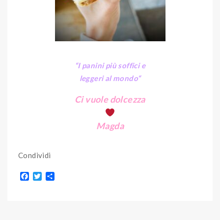
“I panini più soffici e
leggeri al mondo
“
Ci vuole dolcezza
Magda
Condividi
F
T
S
a
w
h
c
i
a
e
t
r
b
t
e