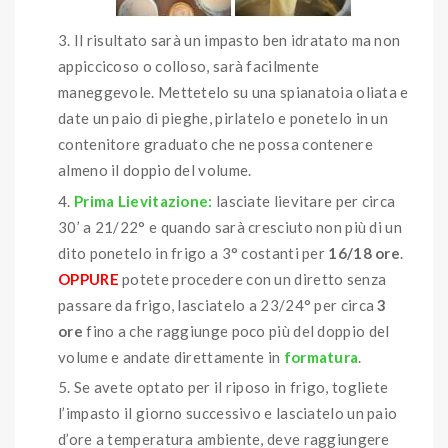
Il risultato sarà un impasto ben idratato ma non
appiccicoso o colloso, sarà facilmente
maneggevole. Mettetelo su una spianatoia oliata e
date un paio di pieghe, pirlatelo e ponetelo in un
contenitore graduato che ne possa contenere
almeno il doppio del volume.
Prima Lievitazione:
lasciate lievitare per circa
30’ a 21/22° e quando sarà cresciuto non più di un
dito ponetelo in frigo a 3° costanti per
16/18 ore
.
OPPURE
potete procedere con un diretto senza
passare da frigo, lasciatelo a 23/24° per circa
3
ore
fino a che raggiunge poco più del doppio del
volume e andate direttamente in
formatura
.
Se avete optato per il riposo in frigo, togliete
l’impasto il giorno successivo e lasciatelo un paio
d’ore a temperatura ambiente, deve raggiungere