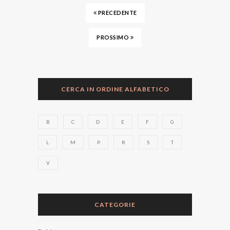
PRECEDENTE
PROSSIMO
CERCA IN ORDINE ALFABETICO
B
C
D
E
F
G
L
M
P
R
S
T
V
CATEGORIE