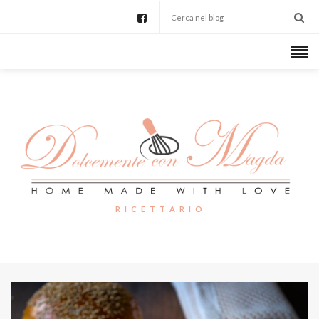
R I C E T T A R I O