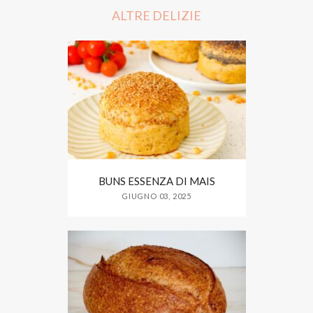
o
e
o
r
ALTRE DELIZIE
k
BUNS ESSENZA DI MAIS
GIUGNO 03, 2025