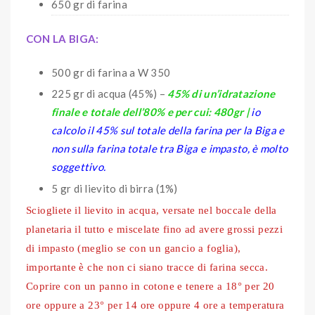
650 gr di farina
CON LA BIGA:
500 gr di farina a W 350
225 gr di acqua (45%) –
45% di un’idratazione
finale e totale dell’80% e per cui: 480gr |
io
calcolo il 45% sul totale della farina per la Biga e
non sulla farina totale tra Biga e impasto, è molto
soggettivo.
5 gr di lievito di birra (1%)
Sciogliete il lievito in acqua, versate nel boccale della
planetaria il tutto e miscelate fino ad avere grossi pezzi
di impasto (meglio se con un gancio a foglia),
importante è che non ci siano tracce di farina secca.
Coprire con un panno in cotone e tenere a 18° per 20
ore oppure a 23° per 14 ore oppure 4 ore a temperatura