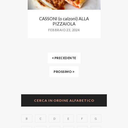
CASSONI (o calzoni) ALLA
PIZZAIOLA
FEBBRAIO 23, 2024
PRECEDENTE
PROSSIMO
CERCA IN ORDINE ALFABETICO
B
C
D
E
F
G