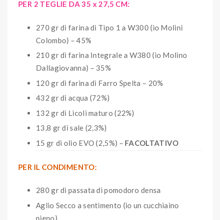
PER 2 TEGLIE DA 35 x 27,5 CM:
270 gr di farina di Tipo 1 a W300 (io Molini
Colombo) – 45%
210 gr di farina Integrale a W380 (io Molino
Dallagiovanna) – 35%
120 gr di farina di Farro Spelta – 20%
432 gr di acqua (72%)
132 gr di Licoli maturo (22%)
13,8 gr di sale (2,3%)
15 gr di olio EVO (2,5%) –
FACOLTATIVO
PER IL CONDIMENTO:
280 gr di passata di pomodoro densa
Aglio Secco a sentimento (io un cucchiaino
pieno)