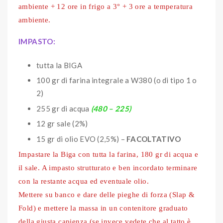
ambiente + 12 ore in frigo a 3° + 3 ore a temperatura
ambiente.
IMPASTO:
tutta la BIGA
100 gr di farina integrale a W380 (o di tipo 1 o
2)
255 gr di acqua
(480 – 225)
12 gr sale (2%)
15 gr di olio EVO (2,5%) –
FACOLTATIVO
Impastare la Biga con tutta la farina, 180 gr di acqua e
il sale. A impasto strutturato e ben incordato terminare
con la restante acqua ed eventuale olio.
Mettere su banco e dare delle pieghe di forza (Slap &
Fold) e mettere la massa in un contenitore graduato
della giusta capienza (se invece vedete che al tatto è