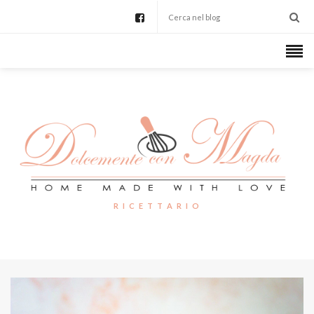
R I C E T T A R I O