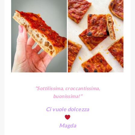
“Sottilissima, croccantissima,
buonissima!
“
Ci vuole dolcezza
Magda