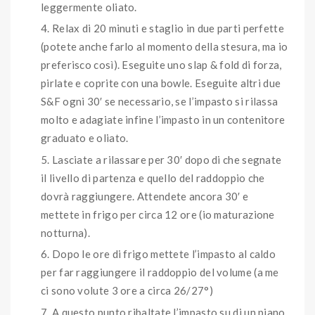
leggermente oliato.
Relax di 20 minuti e staglio in due parti perfette
(potete anche farlo al momento della stesura, ma io
preferisco così). Eseguite uno slap & fold di forza,
pirlate e coprite con una bowle. Eseguite altri due
S&F ogni 30′ se necessario, se l’impasto si rilassa
molto e adagiate infine l’impasto in un contenitore
graduato e oliato.
Lasciate a rilassare per 30′ dopo di che segnate
il livello di partenza e quello del raddoppio che
dovrà raggiungere. Attendete ancora 30′ e
mettete in frigo per circa 12 ore (io maturazione
notturna).
Dopo le ore di frigo mettete l’impasto al caldo
per far raggiungere il raddoppio del volume (a me
ci sono volute 3 ore a circa 26/27°)
A questo punto ribaltate l’impasto su di un piano