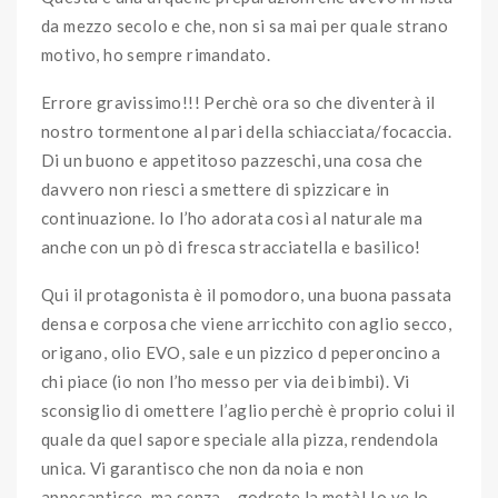
da mezzo secolo e che, non si sa mai per quale strano
motivo, ho sempre rimandato.
Errore gravissimo!!! Perchè ora so che diventerà il
nostro tormentone al pari della schiacciata/focaccia.
Di un buono e appetitoso pazzeschi, una cosa che
davvero non riesci a smettere di spizzicare in
continuazione. Io l’ho adorata così al naturale ma
anche con un pò di fresca stracciatella e basilico!
Qui il protagonista è il pomodoro, una buona passata
densa e corposa che viene arricchito con aglio secco,
origano, olio EVO, sale e un pizzico d peperoncino a
chi piace (io non l’ho messo per via dei bimbi). Vi
sconsiglio di omettere l’aglio perchè è proprio colui il
quale da quel sapore speciale alla pizza, rendendola
unica. Vi garantisco che non da noia e non
appesantisce, ma senza… godrete la metà! Io ve lo