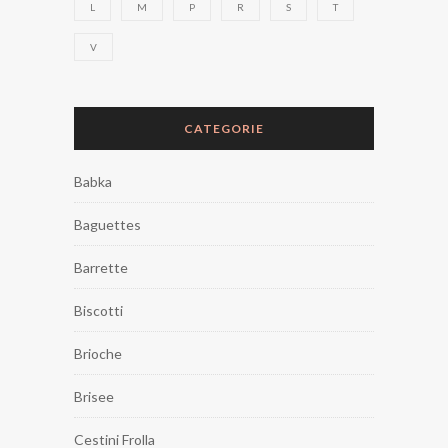
L
M
P
R
S
T
V
CATEGORIE
Babka
Baguettes
Barrette
Biscotti
Brioche
Brisee
Cestini Frolla