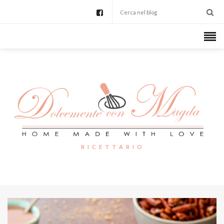
R I C E T T A R I O