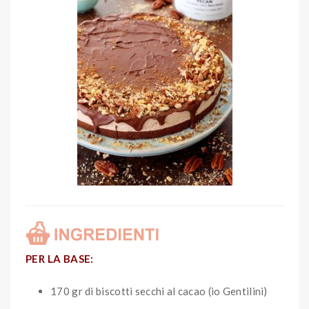
PER LA BASE:
170 gr di biscotti secchi al cacao (io Gentilini)