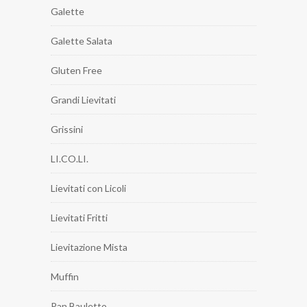
Galette
Galette Salata
Gluten Free
Grandi Lievitati
Grissini
LI.CO.LI.
Lievitati con Licoli
Lievitati Fritti
Lievitazione Mista
Muffin
Pan Bauletto