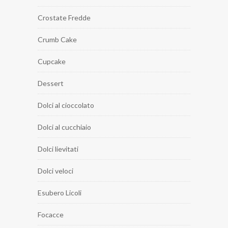
Crostate Fredde
Crumb Cake
Cupcake
Dessert
Dolci al cioccolato
Dolci al cucchiaio
Dolci lievitati
Dolci veloci
Esubero Licoli
Focacce