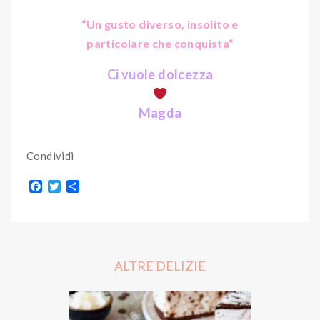
“Un gusto diverso, insolito e
particolare che conquista
“
Ci vuole dolcezza
Magda
Condividi
F
T
S
a
w
h
c
i
a
e
t
r
b
t
e
o
e
o
r
ALTRE DELIZIE
k