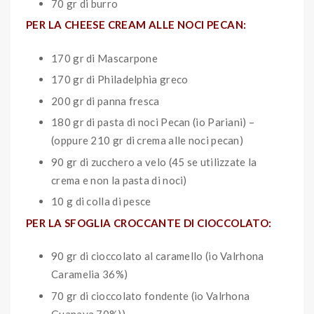
70 gr di burro
PER LA CHEESE CREAM ALLE NOCI PECAN:
170 gr di Mascarpone
170 gr di Philadelphia greco
200 gr di panna fresca
180 gr di pasta di noci Pecan (io Pariani) –
(oppure 210 gr di crema alle noci pecan)
90 gr di zucchero a velo (45 se utilizzate la
crema e non la pasta di noci)
10 g di colla di pesce
PER LA SFOGLIA CROCCANTE DI CIOCCOLATO:
90 gr di cioccolato al caramello (io Valrhona
Caramelia 36%)
70 gr di cioccolato fondente (io Valrhona
Guanaya 70%))