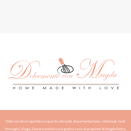
Tutto ció che é riportato su questo sito web, documentazione, contenuti, testi,
immagini, il logo, il lavoro artistico e la grafica sono di proprietá di Magda Dozio,