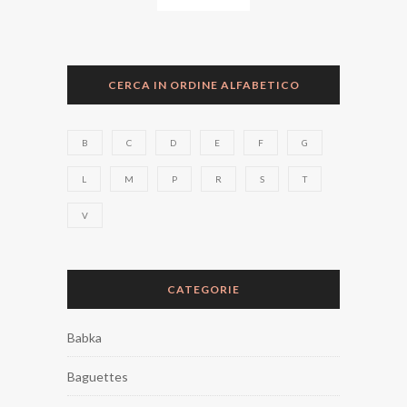
CERCA IN ORDINE ALFABETICO
B
C
D
E
F
G
L
M
P
R
S
T
V
CATEGORIE
Babka
Baguettes