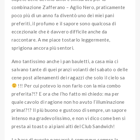
combinazione Zafferano – Aglio Nero, praticamente
poco più di un anno fa diventò uno dei miei pani
preferiti, il profumo e il sapore sono qualcosa di
eccezionale che è davvero difficile anche da
raccontare. A me piace tostarlo leggermente,
sprigiona ancora più sentori.
Amo tantissimo anche i pan bauletti, a casa mia ci
salvano tante di quei pranzi volanti del sabato o delle
cene post allenamenti dei ragazzi che solo il cielo sa
!!! Per cui potevo io non farlo con la mia combo
preferita?!? E ora che l’ho fatto mi chiedo: ma per
quale cavolo di ragione non ho avuto l’illuminazione
prima!?!? Il più buono e gustoso di sempre, un sapore
intenso ma gradevolissimo, e non vi dico come ben si
presta ai toast o ai piani alti del Club Sandwich!
La base di questo pancarrè è comunque sempre la