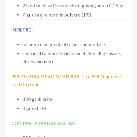
2 bustine di zafferano che equivalgono a 0,25 gr
7 gr di aglio nero in polvere (1%)
INOLTRE:
un uovo e un pò di latte per spennellare
semi misti a piacere (io: semi di lino, di girasole,
di sesamo mix)
PER CHI USA LIEVITO DI BIRRA fare SOLO queste
sostituzioni:
330 gr di latte
3 gr di LDB
CON PASTA MADRE SOLIDA: