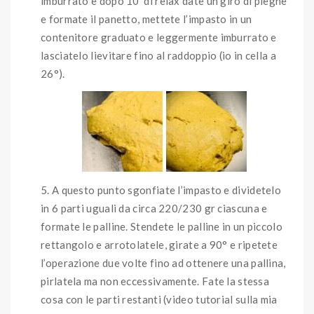
imburrato e dopo 10′ di relax date un giro di pieghe
e formate il panetto, mettete l’impasto in un
contenitore graduato e leggermente imburrato e
lasciatelo lievitare fino al raddoppio (io in cella a
26°).
A questo punto sgonfiate l’impasto e dividetelo
in 6 parti uguali da circa 220/230 gr ciascuna e
formate le palline. Stendete le palline in un piccolo
rettangolo e arrotolatele, girate a 90° e ripetete
l’operazione due volte fino ad ottenere una pallina,
pirlatela ma non eccessivamente. Fate la stessa
cosa con le parti restanti (video tutorial sulla mia