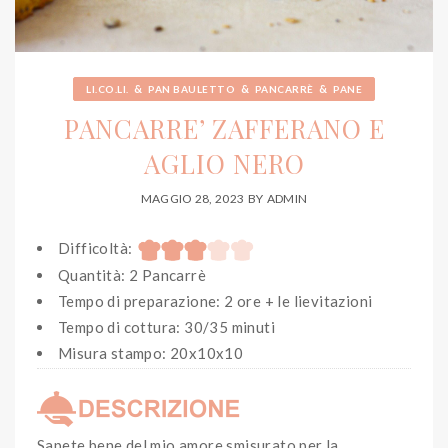
&
&
&
LI.CO.LI.
PAN BAULETTO
PANCARRÈ
PANE
PANCARRE’ ZAFFERANO E
AGLIO NERO
MAGGIO 28, 2023
BY
ADMIN
Difficoltà:
Quantità: 2 Pancarrè
Tempo di preparazione: 2 ore + le lievitazioni
Tempo di cottura: 30/35 minuti
Misura stampo: 20x10x10
Sapete bene del mio amore smisurato per la