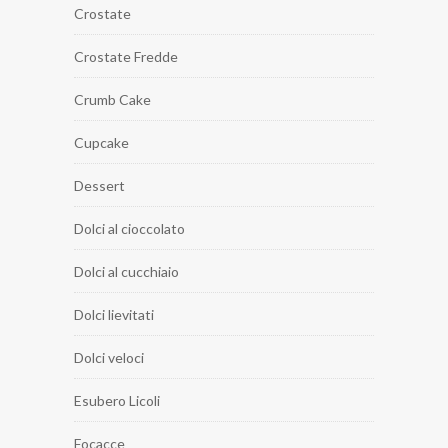
Crostate
Crostate Fredde
Crumb Cake
Cupcake
Dessert
Dolci al cioccolato
Dolci al cucchiaio
Dolci lievitati
Dolci veloci
Esubero Licoli
Focacce