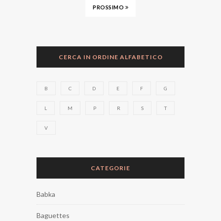
PROSSIMO
CERCA IN ORDINE ALFABETICO
B
C
D
E
F
G
L
M
P
R
S
T
V
CATEGORIE
Babka
Baguettes