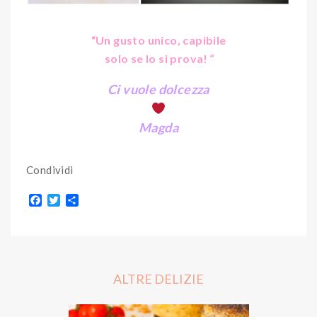
“Un gusto unico, capibile
solo se lo si prova
!
“
Ci vuole dolcezza
Magda
Condividi
F
T
S
a
w
h
c
i
a
e
t
r
b
t
e
o
e
o
r
ALTRE DELIZIE
k