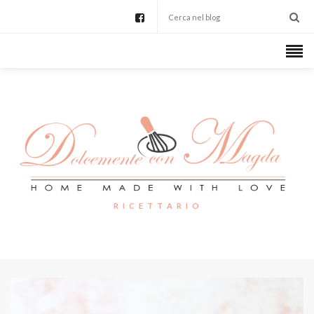
R I C E T T A R I O