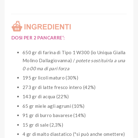
DOSI PER 2 PANCARRE’:
650 gr di farina di Tipo 1 W300 (io Uniqua Gialla
Molino Dallagiovanna) /
potete sostituirla a una
0 o 00 ma di pari forza
195 gr licoli maturo (30%)
273 gr di latte fresco intero (42%)
143 gr di acqua (22%)
65 gr miele agli agrumi (10%)
91 gr di burro bavarese (14%)
15 gr di sale (2,3%)
4 gr di malto diastatico (*si può anche omettere)