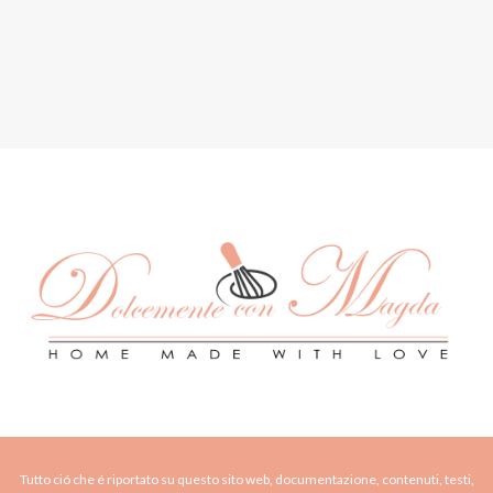
Tutto ció che é riportato su questo sito web, documentazione, contenuti, testi,