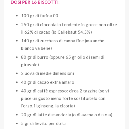
DOSI PER 16 BISCOTTI:
100 gr di farina 00
250 gr di cioccolato fondente in gocce non oltre
il 62% di cacao (io Callebaut 54,5%)
140 gr di zucchero di canna fine (ma anche
bianco va bene)
80 gr di burro (oppure 65 gr olio di semi di
girasole)
2 uova di medie dimensioni
40 gr di cacao extra amaro
40 gr di caffè espresso: circa 2 tazzine (se vi
piace un gusto meno forte sostituitelo con
l’orzo, il ginseng, la cicoria)
20 gr di latte di mandorla (o di avena o di soia)
5 gr di lievito per dolci