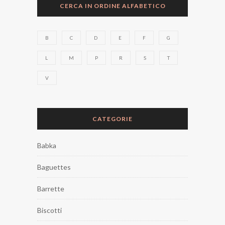
CERCA IN ORDINE ALFABETICO
B
C
D
E
F
G
L
M
P
R
S
T
V
CATEGORIE
Babka
Baguettes
Barrette
Biscotti