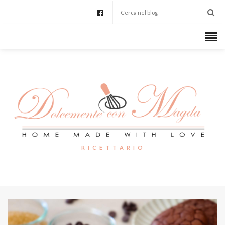
R I C E T T A R I O