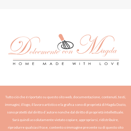
Tutto ció che é riportato su questo sito web, documentazione, contenuti, testi,
immagini, il logo, il lavoro artistico e la grafica sono di proprietá di Magda Dozio,
sono protetti dal diritto d´autore nonche dal diritto di proprietá intellettuale.
Sará quindi assolutamente vietato copiare, appropriarsi, ridistribuire,
riprodurre qualsiasi frase, contento o immagine presente su di questo sito