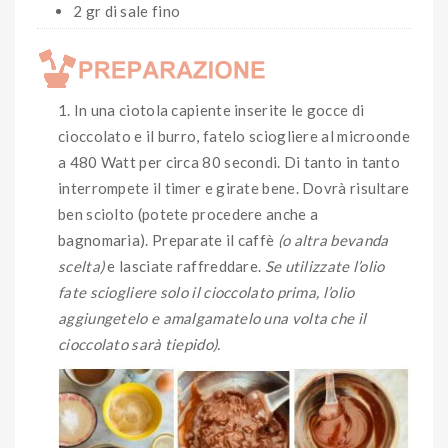
2 gr di sale fino
In una ciotola capiente inserite le gocce di
cioccolato e il burro, fatelo sciogliere al microonde
a 480 Watt per circa 80 secondi. Di tanto in tanto
interrompete il timer e girate bene. Dovrà risultare
ben sciolto (potete procedere anche a
bagnomaria). Preparate il caffè
(o altra bevanda
scelta)
e lasciate raffreddare.
Se utilizzate l’olio
fate sciogliere solo il cioccolato prima, l’olio
aggiungetelo e amalgamatelo una volta che il
cioccolato sarà tiepido).