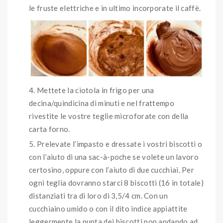
le fruste elettriche e in ultimo incorporate il caffè.
Mettete la ciotola in frigo per una
decina/quindicina di minuti e nel frattempo
rivestite le vostre teglie microforate con della
carta forno.
Prelevate l’impasto e dressate i vostri biscotti o
con l’aiuto di una sac-à-poche se volete un lavoro
certosino, oppure con l’aiuto di due cucchiai. Per
ogni teglia dovranno starci 8 biscotti (16 in totale)
distanziati tra di loro di 3,5/4 cm. Con un
cucchiaino umido o con il dito indice appiattite
leggermente la punta dei biscotti non andando ad