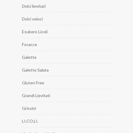
Dolci lievitati
Dolci veloci
Esubero Licoli
Focacce
Galette
Galette Salata
Gluten Free
Grandi Lievitati
Grissini
LI.CO.LI.