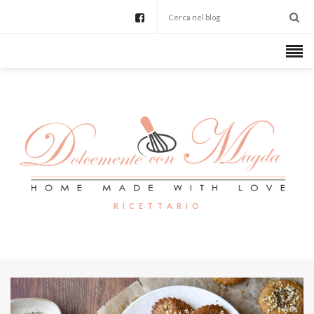
R I C E T T A R I O