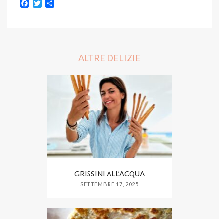
F
T
S
a
w
h
c
i
a
e
t
r
b
t
e
o
e
o
r
ALTRE DELIZIE
k
GRISSINI ALL’ACQUA
SETTEMBRE 17, 2025