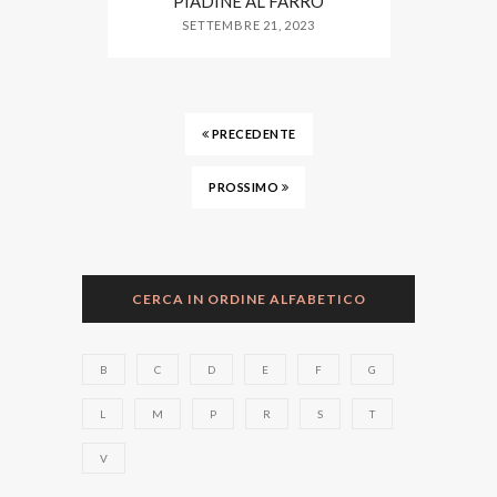
PIADINE AL FARRO
SETTEMBRE 21, 2023
PRECEDENTE
PROSSIMO
CERCA IN ORDINE ALFABETICO
B
C
D
E
F
G
L
M
P
R
S
T
V