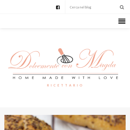
R I C E T T A R I O