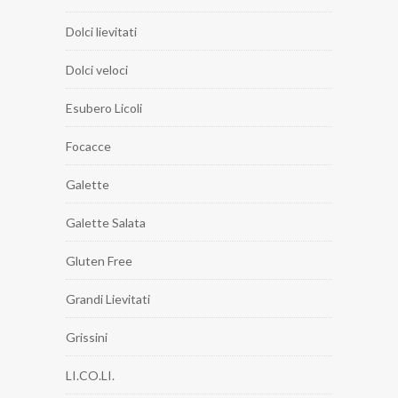
Dolci lievitati
Dolci veloci
Esubero Licoli
Focacce
Galette
Galette Salata
Gluten Free
Grandi Lievitati
Grissini
LI.CO.LI.