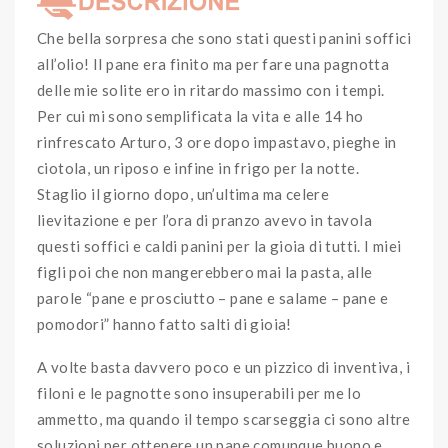
Che bella sorpresa che sono stati questi panini soffici
all’olio! Il pane era finito ma per fare una pagnotta
delle mie solite ero in ritardo massimo con i tempi.
Per cui mi sono semplificata la vita e alle 14 ho
rinfrescato Arturo, 3 ore dopo impastavo, pieghe in
ciotola, un riposo e infine in frigo per la notte.
Staglio il giorno dopo, un’ultima ma celere
lievitazione e per l’ora di pranzo avevo in tavola
questi soffici e caldi panini per la gioia di tutti. I miei
figli poi che non mangerebbero mai la pasta, alle
parole “pane e prosciutto – pane e salame – pane e
pomodori” hanno fatto salti di gioia!
A volte basta davvero poco e un pizzico di inventiva, i
filoni e le pagnotte sono insuperabili per me lo
ammetto, ma quando il tempo scarseggia ci sono altre
soluzioni per ottenere un pane comunque buono e