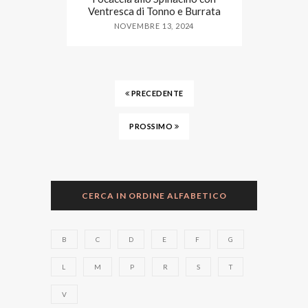
Ventresca di Tonno e Burrata
NOVEMBRE 13, 2024
PRECEDENTE
PROSSIMO
CERCA IN ORDINE ALFABETICO
B
C
D
E
F
G
L
M
P
R
S
T
V