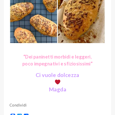
“Dei paninetti morbidi e leggeri,
poco impegnativi e sfiziosissimi”
Ci vuole dolcezza
Magda
Condividi