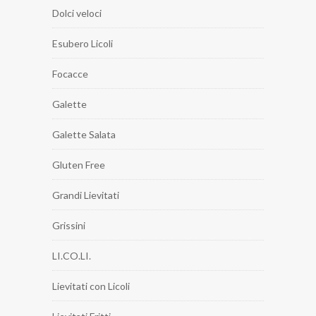
Dolci veloci
Esubero Licoli
Focacce
Galette
Galette Salata
Gluten Free
Grandi Lievitati
Grissini
LI.CO.LI.
Lievitati con Licoli