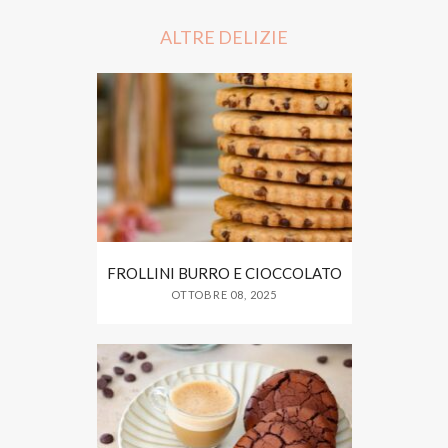
o
e
o
r
ALTRE DELIZIE
k
FROLLINI BURRO E CIOCCOLATO
OTTOBRE 08, 2025