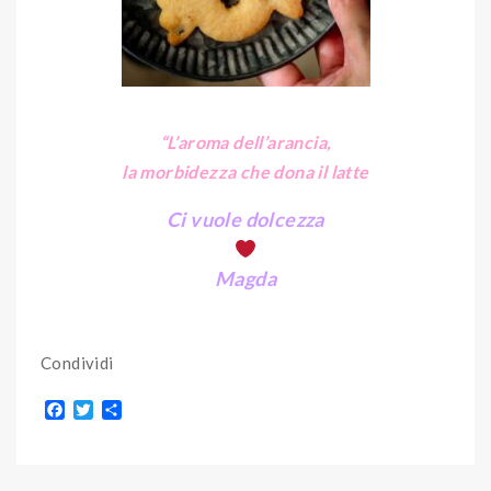
“L’aroma dell’arancia,
la morbidezza che dona il latte
Ci vuole dolcezza
Magda
Condividi
F
T
S
a
w
h
c
i
a
e
t
r
b
t
e