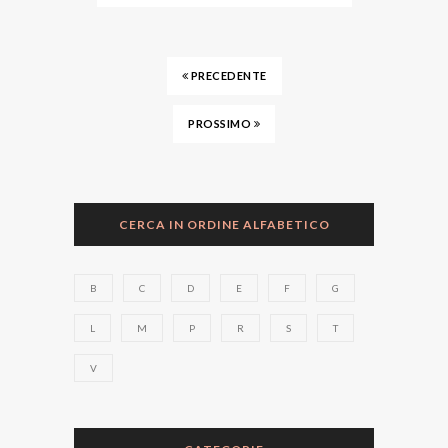
PRECEDENTE
PROSSIMO
CERCA IN ORDINE ALFABETICO
B
C
D
E
F
G
L
M
P
R
S
T
V