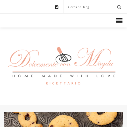
R I C E T T A R I O