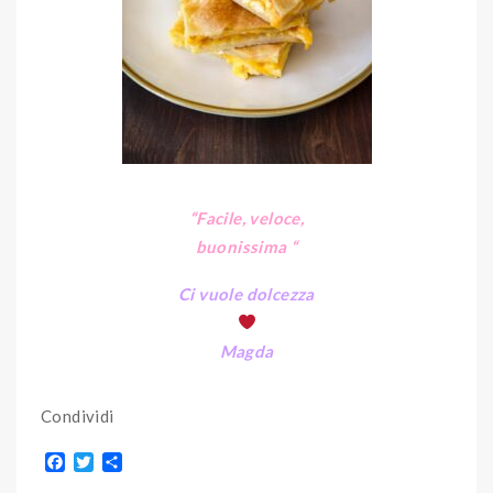
“Facile, veloce,
buonissima
“
Ci vuole dolcezza
Magda
Condividi
F
T
S
a
w
h