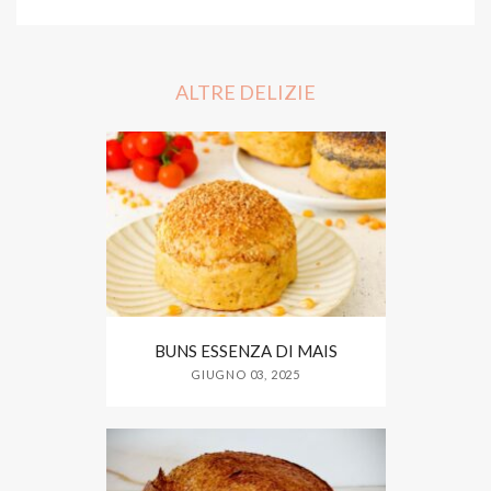
c
i
a
e
t
r
b
t
e
o
e
o
r
ALTRE DELIZIE
k
BUNS ESSENZA DI MAIS
GIUGNO 03, 2025