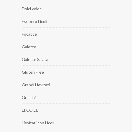
Dolci veloci
Esubero Licoli
Focacce
Galette
Galette Salata
Gluten Free
Grandi Lievitati
Grissini
LI.CO.LI.
Lievitati con Licoli