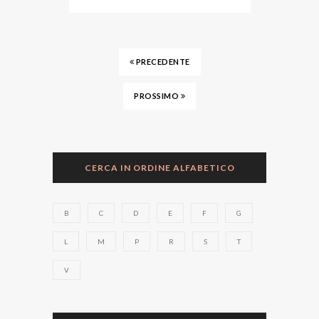
PRECEDENTE
PROSSIMO
CERCA IN ORDINE ALFABETICO
B
C
D
E
F
G
L
M
P
R
S
T
V