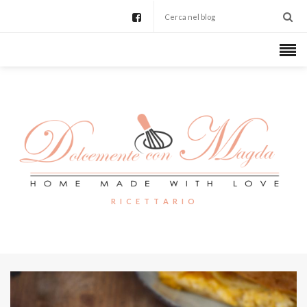
R I C E T T A R I O