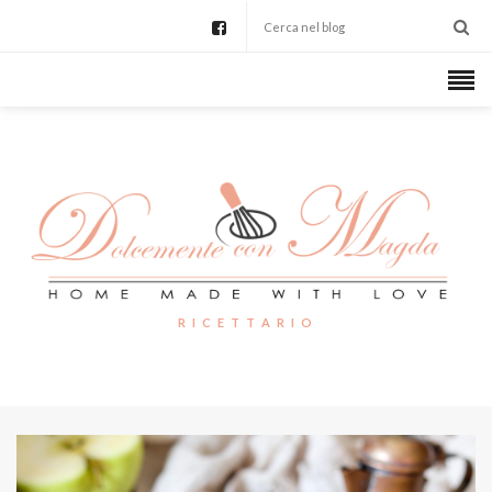
R I C E T T A R I O