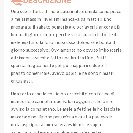
Una super torta di mele autunnale e umida come piace
a me ai massimi livelli mi mancava da matti!!! L’ho
preparata il sabato pomeriggio per averla ancora più
buona il giorno dopo, perchè si sa quanto le torte di
mele esaltino la loro indiscussa dolcezza e bontà il
giorno successivo. Ovviamente ho dovuto imboscarla
altrimenti avrebbe fatto una brutta fine. Pufff
sparita magicamente per poi riapparire dopo il
pranzo domenicale, avevo ospiti e ne sono rimasti
entusiasti.
Una torta di mele che io ho arricchito con farina di
mandorle e cannella, due valori aggiunti che a mio
avviso la completano. Le mele a fettine le ho lasciate
macerare nel limone per un’ora e quella piacevole
nota asprigna al morso era evidente e super
azzeccata. Infine un crumble speciale che ha