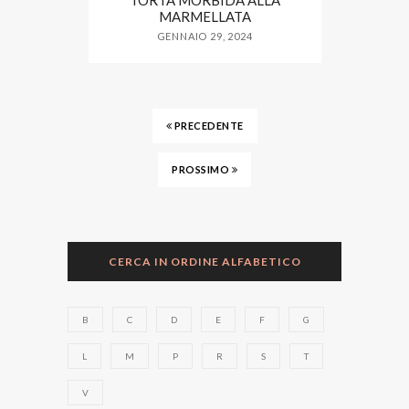
TORTA MORBIDA ALLA
MARMELLATA
GENNAIO 29, 2024
PRECEDENTE
PROSSIMO
CERCA IN ORDINE ALFABETICO
B
C
D
E
F
G
L
M
P
R
S
T
V