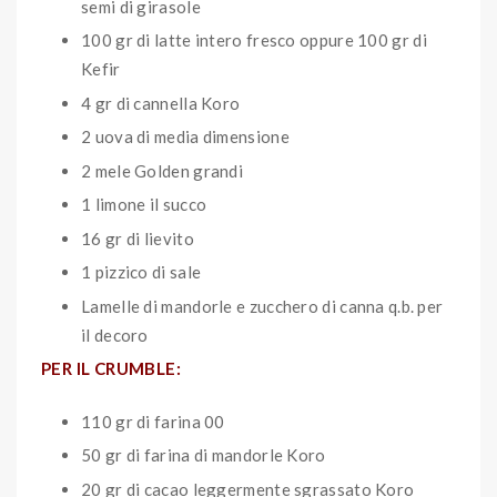
semi di girasole
100 gr di latte intero fresco oppure 100 gr di
Kefir
4 gr di cannella Koro
2 uova di media dimensione
2 mele Golden grandi
1 limone il succo
16 gr di lievito
1 pizzico di sale
Lamelle di mandorle e zucchero di canna q.b. per
il decoro
PER IL CRUMBLE:
110 gr di farina 00
50 gr di farina di mandorle Koro
20 gr di cacao leggermente sgrassato Koro