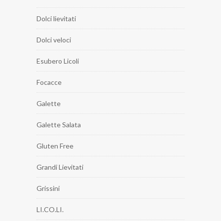
Dolci lievitati
Dolci veloci
Esubero Licoli
Focacce
Galette
Galette Salata
Gluten Free
Grandi Lievitati
Grissini
LI.CO.LI.