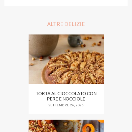
c
i
a
e
t
r
b
t
e
o
e
o
r
ALTRE DELIZIE
k
TORTA AL CIOCCOLATO CON
PERE E NOCCIOLE
SETTEMBRE 24, 2025