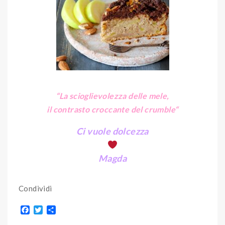
“La scioglievolezza delle mele,
il contrasto croccante del crumble
“
Ci vuole dolcezza
Magda
Condividi
F
T
S
a
w
h