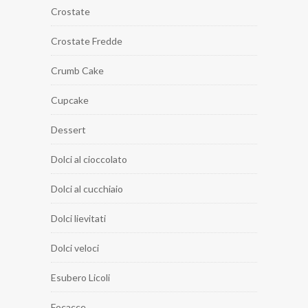
Crostate
Crostate Fredde
Crumb Cake
Cupcake
Dessert
Dolci al cioccolato
Dolci al cucchiaio
Dolci lievitati
Dolci veloci
Esubero Licoli
Focacce