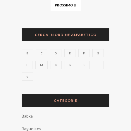
PROSSIMO
CERCA IN ORDINE ALFABETICO
B
C
D
E
F
G
L
M
P
R
S
T
V
CATEGORIE
Babka
Baguettes