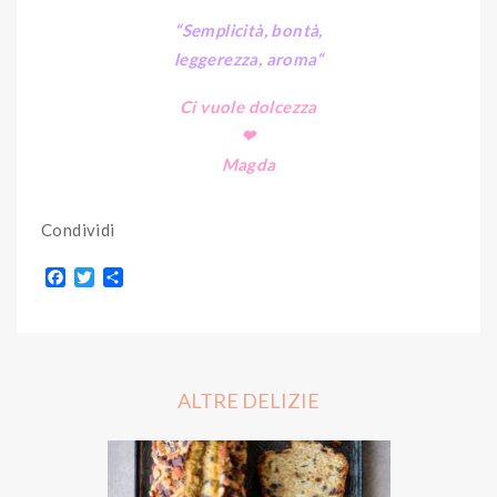
“Semplicità, bontà,
leggerezza, aroma
“
Ci vuole dolcezza
❤
Magda
Condividi
F
T
S
a
w
h
c
i
a
e
t
r
b
t
e
o
e
o
r
ALTRE DELIZIE
k