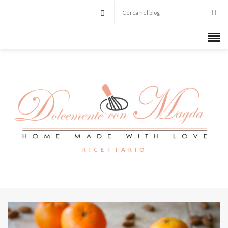
R I C E T T A R I O