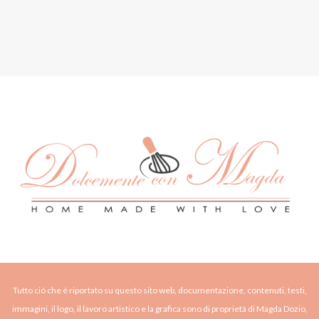
Tutto ció che é riportato su questo sito web, documentazione, contenuti, testi,
immagini, il logo, il lavoro artistico e la grafica sono di proprietá di Magda Dozio,