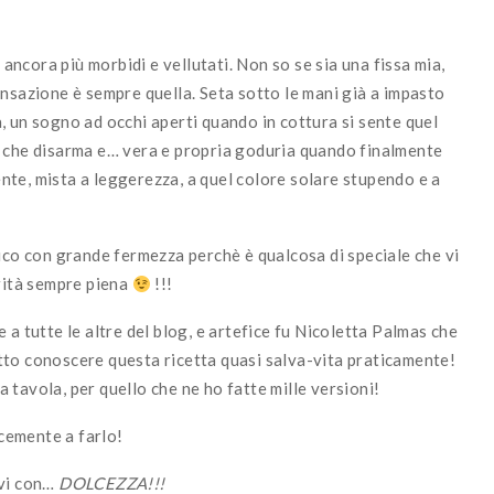
 ancora più morbidi e vellutati. Non so se sia una fissa mia,
ensazione è sempre quella. Seta sotto le mani già a impasto
, un sogno ad occhi aperti quando in cottura si sente quel
e che disarma e… vera e propria goduria quando finalmente
mente, mista a leggerezza, a quel colore solare stupendo e a
dico con grande fermezza perchè è qualcosa di speciale che vi
erità sempre piena
!!!
 a tutte le altre del blog, e artefice fu Nicoletta Palmas che
tto conoscere questa ricetta quasi salva-vita praticamente!
tavola, per quello che ne ho fatte mille versioni!
ocemente a farlo!
evi con…
DOLCEZZA!!!