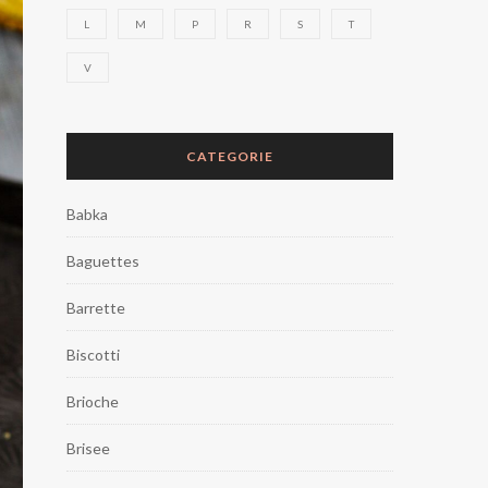
L
M
P
R
S
T
V
CATEGORIE
Babka
Baguettes
Barrette
Biscotti
Brioche
Brisee