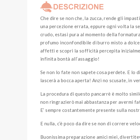
Che dire se non che, la zucca, rende gli impasti
una percezione errata, eppure ogni volta la s
crudo, estasi pura al momento della formatura
profumo inconfondibile di burro misto a dolc
affetti e scopri la sofficità percepita inizial
infinita bontà all’assaggio!
Se non lo fate non sapete cosa perdete. E lo 
lascerà a bocca aperta! Anzi no scusate, in v
La procedura di questo pancarrè è molto simile
non ringrazierò mai abbastanza per avermi fa
E’ sempre costantemente presente sulla nostra 
E nulla, c’è poco da dire se non di correre vel
Buonissima preparazione amici miei, divertit