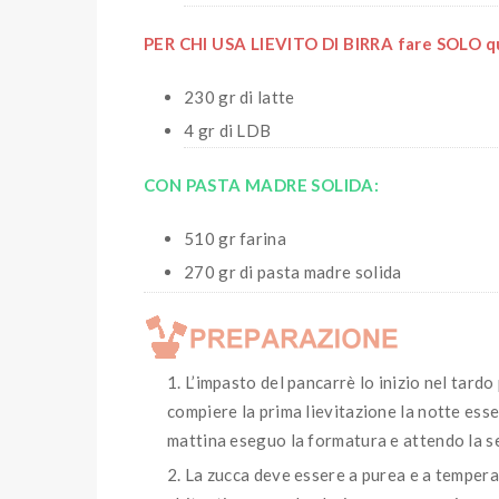
PER CHI USA LIEVITO DI BIRRA fare SOLO qu
230 gr di latte
4 gr di LDB
CON PASTA MADRE SOLIDA:
510 gr farina
270 gr di pasta madre solida
L’impasto del pancarrè lo inizio nel tard
compiere la prima lievitazione la notte ess
mattina eseguo la formatura e attendo la s
La zucca deve essere a purea e a temper