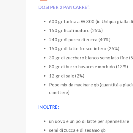
DOSI PER 2 PANCARRE’:
600 gr farina a W 300 (io Uniqua gialla d
150 gr licoli maturo (25%)
240 gr di purea di zucca (40%)
150 gr di latte fresco intero (25%)
30 gr di zucchero bianco semolato fine (
80 gr di burro bavarese morbido (13%)
12 gr di sale (2%)
Pepe mix da macinare qb (quantità a piac
omettere)
INOLTRE:
un uovo e un pò di latte per spennellare
semi di zucca e di sesamo qb