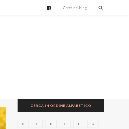
CERCA IN ORDINE ALFABETICO
B
C
D
E
F
G