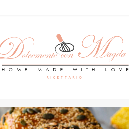
R I C E T T A R I O