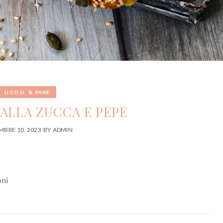
&
LI.CO.LI.
PANE
 ALLA ZUCCA E PEPE
BRE 10, 2023
BY
ADMIN
oni