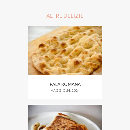
b
t
e
o
e
o
r
ALTRE DELIZIE
k
PALA ROMANA
MAGGIO 24, 2024