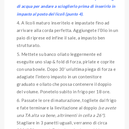
di acqua per andare a scioglierlo prima di inserirlo in
impasto al posto del licoli (punto 4).
A licoli maturo inseritelo e impastate fino ad
arrivare alla corda perfetta. Aggiungete l’0lio in un
paio di riprese ed infine il sale, a impasto ben
strutturato.
Mettete su banco oliato leggermente ed
eseguite uno slap & fold di forza, pirlate e coprite
con una bowle. Dopo 30′ un’ultima piega di forza e
adagiate l’intero impasto in un contenitore
graduato e oliato che possa contenere il doppio
del volume. Ponetelo subito in frigo per 18 ore.
Passate le ore di maturazione, togliete dal frigo
e fate terminare la lievitazione al doppio
(se avete
una TA alta va bene, altrimenti in cella a 26°).
Stagliare in 3 panetti uguali, verranno di circa