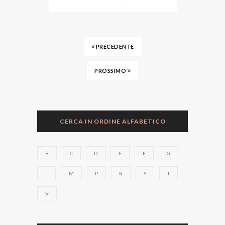
PRECEDENTE
PROSSIMO
CERCA IN ORDINE ALFABETICO
B
C
D
E
F
G
L
M
P
R
S
T
V