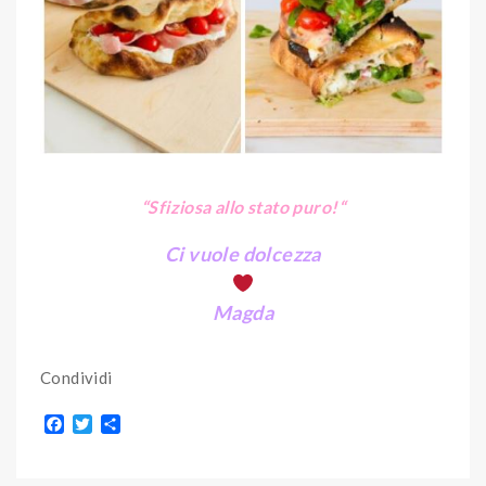
“Sfiziosa allo stato puro!
“
Ci vuole dolcezza
Magda
Condividi
F
T
S
a
w
h
c
i
a
e
t
r