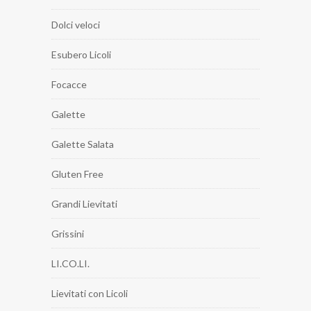
Dolci veloci
Esubero Licoli
Focacce
Galette
Galette Salata
Gluten Free
Grandi Lievitati
Grissini
LI.CO.LI.
Lievitati con Licoli