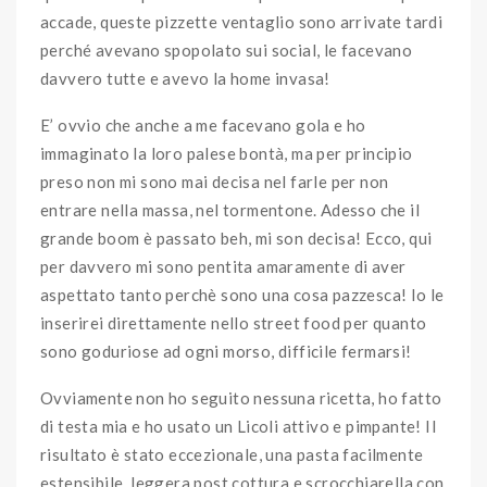
accade, queste pizzette ventaglio sono arrivate tardi
perché avevano spopolato sui social, le facevano
davvero tutte e avevo la home invasa!
E’ ovvio che anche a me facevano gola e ho
immaginato la loro palese bontà, ma per principio
preso non mi sono mai decisa nel farle per non
entrare nella massa, nel tormentone. Adesso che il
grande boom è passato beh, mi son decisa! Ecco, qui
per davvero mi sono pentita amaramente di aver
aspettato tanto perchè sono una cosa pazzesca! Io le
inserirei direttamente nello street food per quanto
sono goduriose ad ogni morso, difficile fermarsi!
Ovviamente non ho seguito nessuna ricetta, ho fatto
di testa mia e ho usato un Licoli attivo e pimpante! Il
risultato è stato eccezionale, una pasta facilmente
estensibile, leggera post cottura e scrocchiarella con