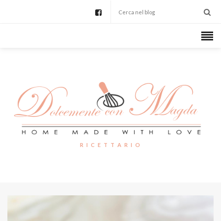
R I C E T T A R I O