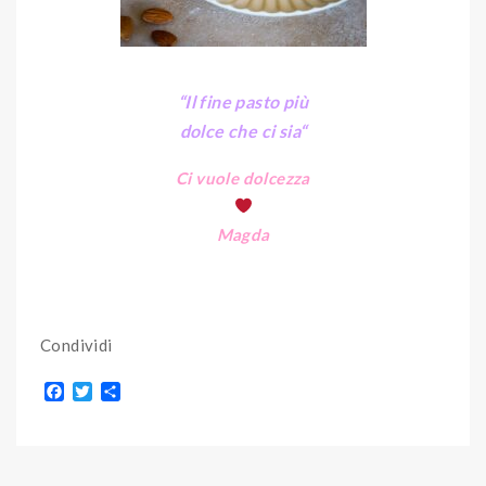
“Il fine pasto più
dolce che ci sia
“
Ci vuole dolcezza
Magda
Condividi
F
T
S
a
w
h
c
i
a
e
t
r
b
t
e