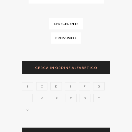
PRECEDENTE
PROSSIMO
CERCA IN ORDINE ALFABETICO
B
C
D
E
F
G
L
M
P
R
S
T
V