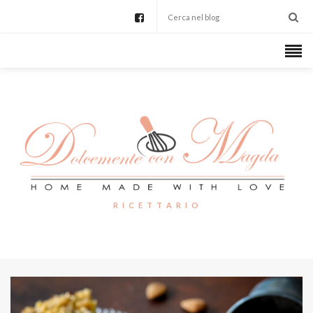
R I C E T T A R I O