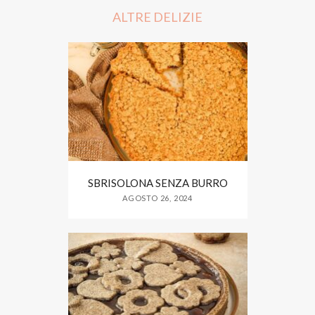
o
e
o
r
ALTRE DELIZIE
k
SBRISOLONA SENZA BURRO
AGOSTO 26, 2024