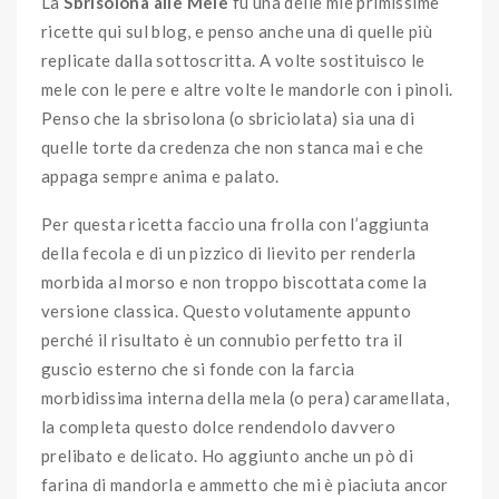
La
Sbrisolona alle Mele
fu una delle mie primissime
ricette qui sul blog, e penso anche una di quelle più
replicate dalla sottoscritta. A volte sostituisco le
mele con le pere e altre volte le mandorle con i pinoli.
Penso che la sbrisolona (o sbriciolata) sia una di
quelle torte da credenza che non stanca mai e che
appaga sempre anima e palato.
Per questa ricetta faccio una frolla con l’aggiunta
della fecola e di un pizzico di lievito per renderla
morbida al morso e non troppo biscottata come la
versione classica. Questo volutamente appunto
perché il risultato è un connubio perfetto tra il
guscio esterno che si fonde con la farcia
morbidissima interna della mela (o pera) caramellata,
la completa questo dolce rendendolo davvero
prelibato e delicato. Ho aggiunto anche un pò di
farina di mandorla e ammetto che mi è piaciuta ancor