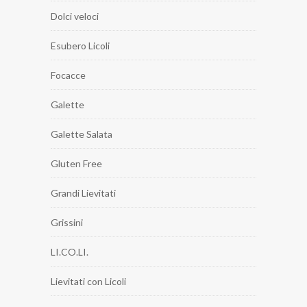
Dolci veloci
Esubero Licoli
Focacce
Galette
Galette Salata
Gluten Free
Grandi Lievitati
Grissini
LI.CO.LI.
Lievitati con Licoli