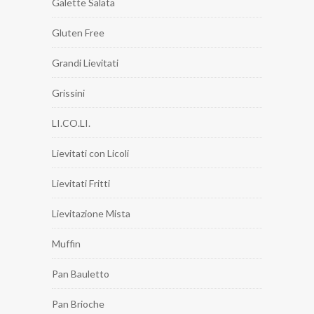
Galette Salata
Gluten Free
Grandi Lievitati
Grissini
LI.CO.LI.
Lievitati con Licoli
Lievitati Fritti
Lievitazione Mista
Muffin
Pan Bauletto
Pan Brioche