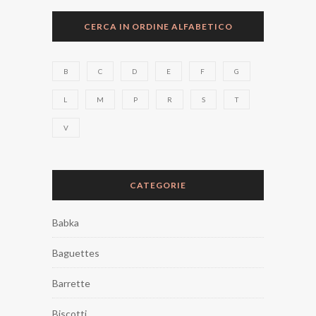
CERCA IN ORDINE ALFABETICO
B
C
D
E
F
G
L
M
P
R
S
T
V
CATEGORIE
Babka
Baguettes
Barrette
Biscotti