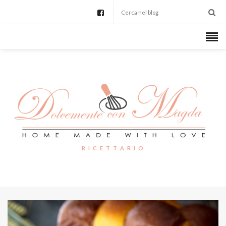
R I C E T T A R I O