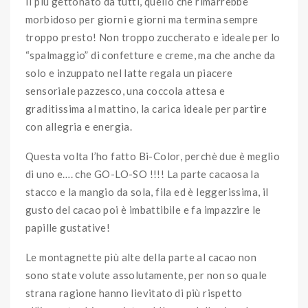
Il più gettonato da tutti, quello che rimarrebbe
morbidoso per giorni e giorni ma termina sempre
troppo presto! Non troppo zuccherato e ideale per lo
“spalmaggio” di confetture e creme, ma che anche da
solo e inzuppato nel latte regala un piacere
sensoriale pazzesco, una coccola attesa e
graditissima al mattino, la carica ideale per partire
con allegria e energia.
Questa volta l’ho fatto Bi-Color, perchè due è meglio
di uno e…. che GO-LO-SO !!!! La parte cacaosa la
stacco e la mangio da sola, fila ed è leggerissima, il
gusto del cacao poi è imbattibile e fa impazzire le
papille gustative!
Le montagnette più alte della parte al cacao non
sono state volute assolutamente, per non so quale
strana ragione hanno lievitato di più rispetto