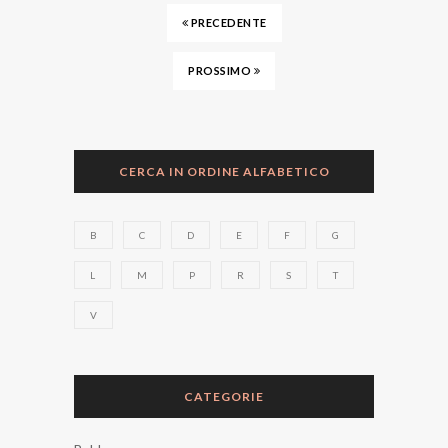
PRECEDENTE
PROSSIMO
CERCA IN ORDINE ALFABETICO
B
C
D
E
F
G
L
M
P
R
S
T
V
CATEGORIE