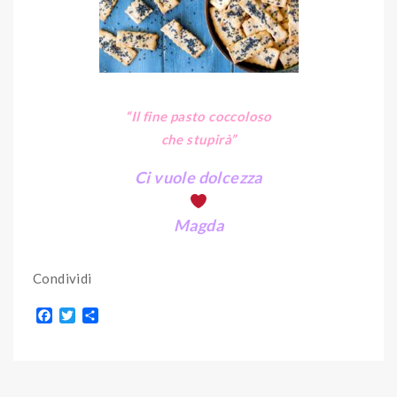
“Il fine pasto coccoloso
che stupirà”
Ci vuole dolcezza
Magda
Condividi
F
T
S
a
w
h
c
i
a
e
t
r
b
t
e
o
e