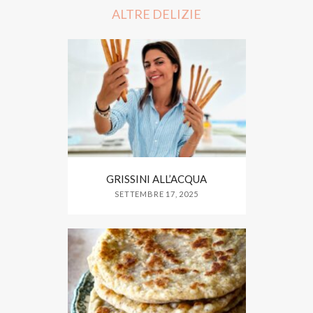
o
r
ALTRE DELIZIE
k
GRISSINI ALL’ACQUA
SETTEMBRE 17, 2025