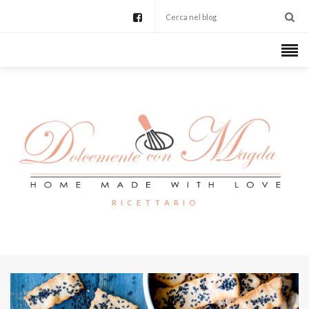
R I C E T T A R I O