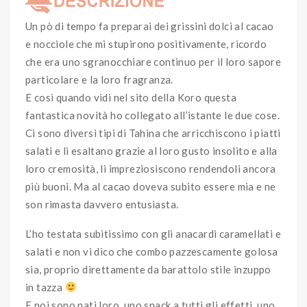
Un pò di tempo fa preparai dei grissini dolci al cacao
e nocciole che mi stupirono positivamente, ricordo
che era uno sgranocchiare continuo per il loro sapore
particolare e la loro fragranza.
E così quando vidi nel sito della Koro questa
fantastica novità ho collegato all’istante le due cose.
Ci sono diversi tipi di Tahina che arricchiscono i piatti
salati e li esaltano grazie al loro gusto insolito e alla
loro cremosità, li impreziosiscono rendendoli ancora
più buoni. Ma al cacao doveva subito essere mia e ne
son rimasta davvero entusiasta.
L’ho testata subitissimo con gli anacardi caramellati e
salati e non vi dico che combo pazzescamente golosa
sia, proprio direttamente da barattolo stile inzuppo
in tazza
E poi sono nati loro, uno snack a tutti gli effetti, uno