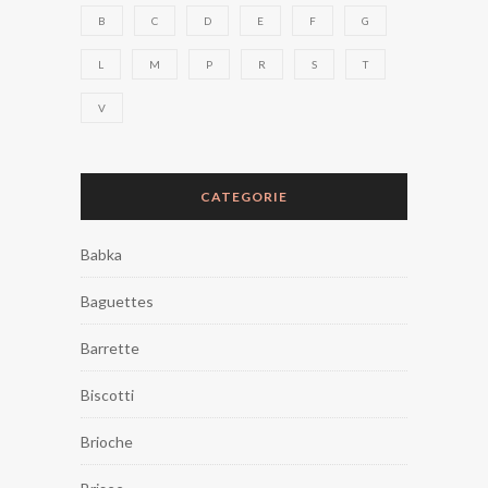
B
C
D
E
F
G
L
M
P
R
S
T
V
CATEGORIE
Babka
Baguettes
Barrette
Biscotti
Brioche