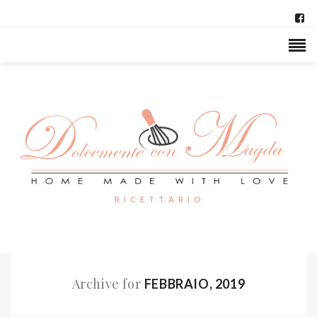
R I C E T T A R I O
Archive for
FEBBRAIO, 2019