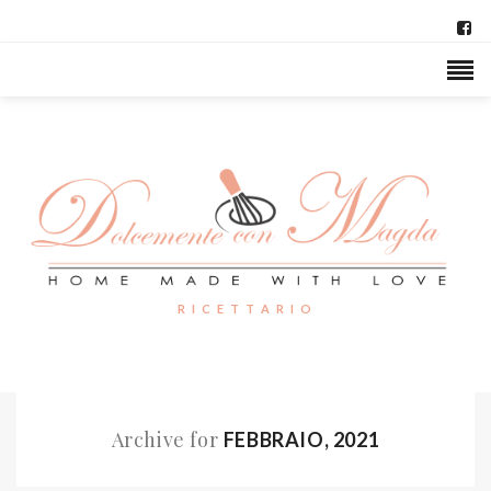
R I C E T T A R I O
Archive for
FEBBRAIO, 2021