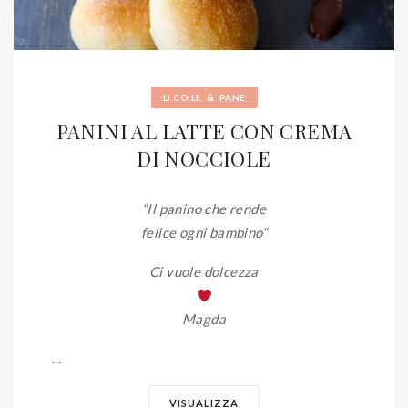
&
LI.CO.LI.
PANE
PANINI AL LATTE CON CREMA
DI NOCCIOLE
“Il panino che rende
felice ogni bambino
“
Ci vuole dolcezza
Magda
...
VISUALIZZA