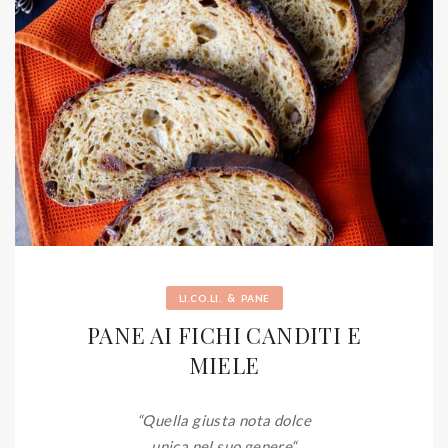
&
LI.CO.LI.
PANE
PANE AI FICHI CANDITI E
MIELE
“Quella giusta nota dolce
unica nel suo genere
“