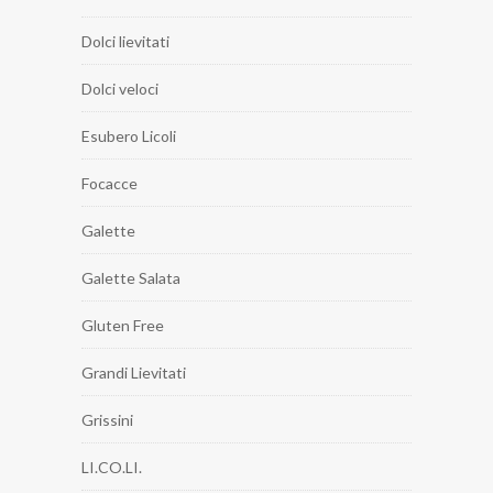
Dolci lievitati
Dolci veloci
Esubero Licoli
Focacce
Galette
Galette Salata
Gluten Free
Grandi Lievitati
Grissini
LI.CO.LI.