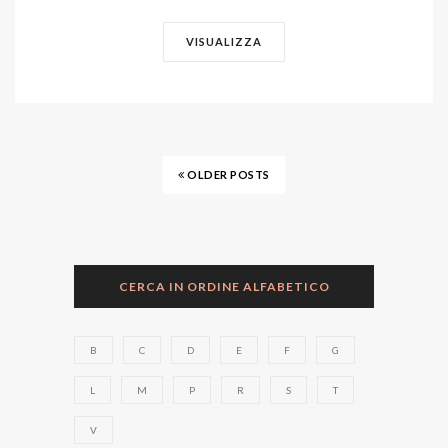
VISUALIZZA
OLDER POSTS
CERCA IN ORDINE ALFABETICO
B
C
D
E
F
G
L
M
P
R
S
T
V