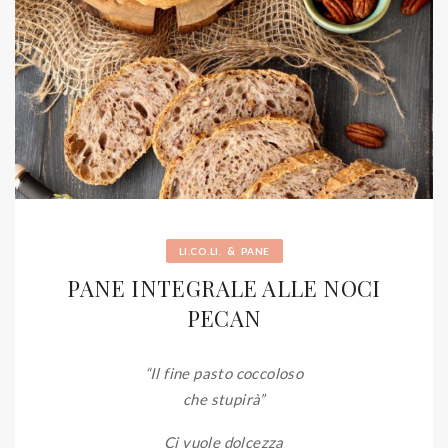
&
LI.CO.LI.
PANE
PANE INTEGRALE ALLE NOCI
PECAN
“Il fine pasto coccoloso
che stupirà”
Ci vuole dolcezza