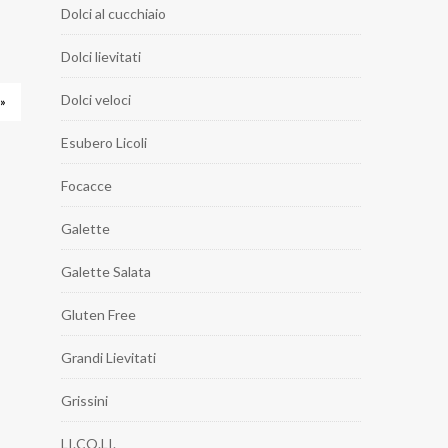
Dolci al cucchiaio
Dolci lievitati
Dolci veloci
»
Esubero Licoli
Focacce
Galette
Galette Salata
Gluten Free
Grandi Lievitati
Grissini
LI.CO.LI.