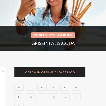
ESUBERO LICOLI
&
GRISSINI
GRISSINI ALL’ACQUA
CERCA IN ORDINE ALFABETICO
B
C
D
E
F
G
L
M
P
R
S
T