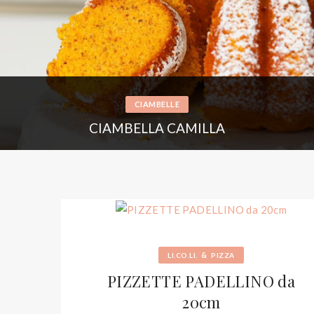
CIAMBELLE
CIAMBELLA CAMILLA
&
LI.CO.LI.
PIZZA
PIZZETTE PADELLINO da
20cm