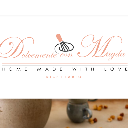
R I C E T T A R I O