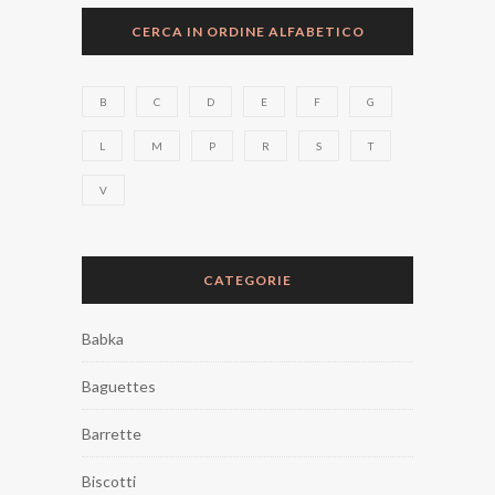
CERCA IN ORDINE ALFABETICO
B
C
D
E
F
G
L
M
P
R
S
T
V
CATEGORIE
Babka
Baguettes
Barrette
Biscotti