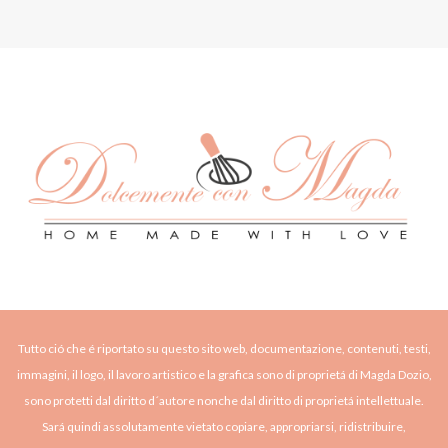
Tutto ció che é riportato su questo sito web, documentazione, contenuti, testi,
immagini, il logo, il lavoro artistico e la grafica sono di proprietá di Magda Dozio,
sono protetti dal diritto d´autore nonche dal diritto di proprietá intellettuale.
Sará quindi assolutamente vietato copiare, appropriarsi, ridistribuire,