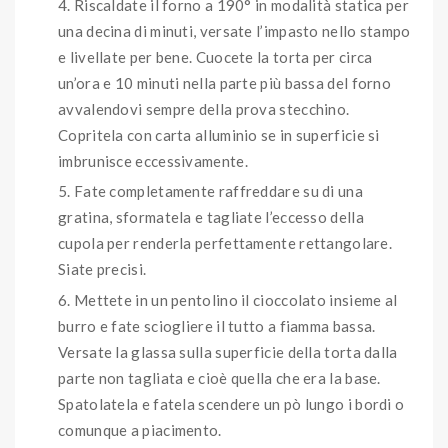
Riscaldate il forno a 190° in modalità statica per
una decina di minuti, versate l’impasto nello stampo
e livellate per bene. Cuocete la torta per circa
un’ora e 10 minuti nella parte più bassa del forno
avvalendovi sempre della prova stecchino.
Copritela con carta alluminio se in superficie si
imbrunisce eccessivamente.
Fate completamente raffreddare su di una
gratina, sformatela e tagliate l’eccesso della
cupola per renderla perfettamente rettangolare.
Siate precisi.
Mettete in un pentolino il cioccolato insieme al
burro e fate sciogliere il tutto a fiamma bassa.
Versate la glassa sulla superficie della torta dalla
parte non tagliata e cioè quella che era la base.
Spatolatela e fatela scendere un pò lungo i bordi o
comunque a piacimento.