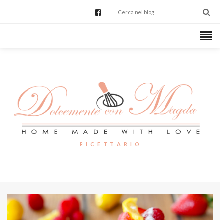
R I C E T T A R I O