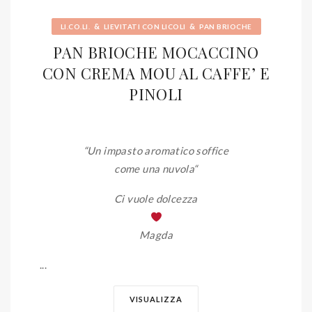
&
&
LI.CO.LI.
LIEVITATI CON LICOLI
PAN BRIOCHE
PAN BRIOCHE MOCACCINO
CON CREMA MOU AL CAFFE’ E
PINOLI
“Un impasto aromatico soffice
come una nuvola
“
Ci vuole dolcezza
Magda
...
VISUALIZZA