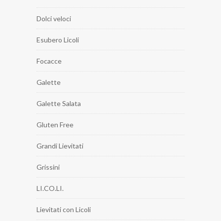
Dolci veloci
Esubero Licoli
Focacce
Galette
Galette Salata
Gluten Free
Grandi Lievitati
Grissini
LI.CO.LI.
Lievitati con Licoli