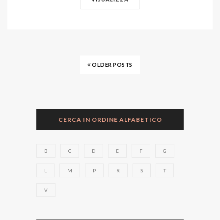
OLDER POSTS
CERCA IN ORDINE ALFABETICO
B
C
D
E
F
G
L
M
P
R
S
T
V