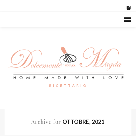
R I C E T T A R I O
Archive for
OTTOBRE, 2021