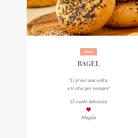
PANE
BAGEL
“Li provi una volta,
e li rifai per sempre
“
Ci vuole dolcezza
Magda