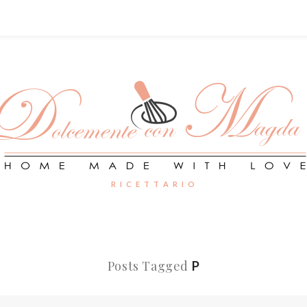
R I C E T T A R I O
Posts Tagged
P