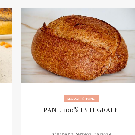
&
LI.CO.LI.
PANE
PANE 100% INTEGRALE
“Il pane più terreno, rustico e