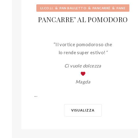
&
&
&
LI.CO.LI.
PAN BAULETTO
PANCARRÈ
PANE
PANCARRE’ AL POMODORO
“Il vortice pomodoroso che
lo rende super estivo!
“
Ci vuole dolcezza
Magda
...
VISUALIZZA