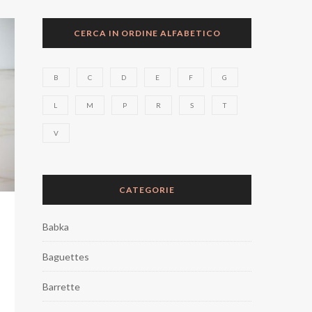
CERCA IN ORDINE ALFABETICO
B
C
D
E
F
G
L
M
P
R
S
T
V
CATEGORIE
Babka
Baguettes
Barrette