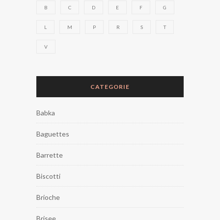
B
C
D
E
F
G
L
M
P
R
S
T
V
CATEGORIE
Babka
Baguettes
Barrette
Biscotti
Brioche
Brisee