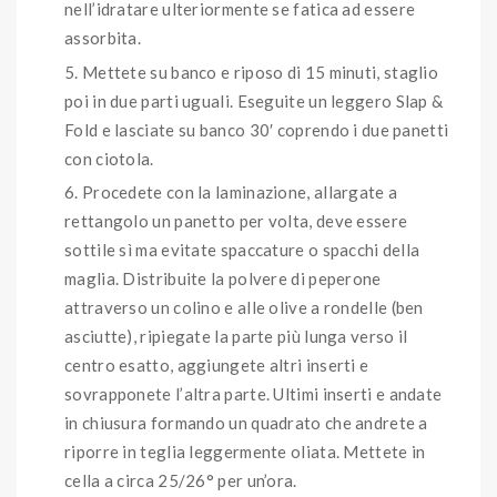
nell’idratare ulteriormente se fatica ad essere
assorbita.
Mettete su banco e riposo di 15 minuti, staglio
poi in due parti uguali. Eseguite un leggero Slap &
Fold e lasciate su banco 30′ coprendo i due panetti
con ciotola.
Procedete con la laminazione, allargate a
rettangolo un panetto per volta, deve essere
sottile sì ma evitate spaccature o spacchi della
maglia. Distribuite la polvere di peperone
attraverso un colino e alle olive a rondelle (ben
asciutte), ripiegate la parte più lunga verso il
centro esatto, aggiungete altri inserti e
sovrapponete l’altra parte. Ultimi inserti e andate
in chiusura formando un quadrato che andrete a
riporre in teglia leggermente oliata. Mettete in
cella a circa 25/26° per un’ora.