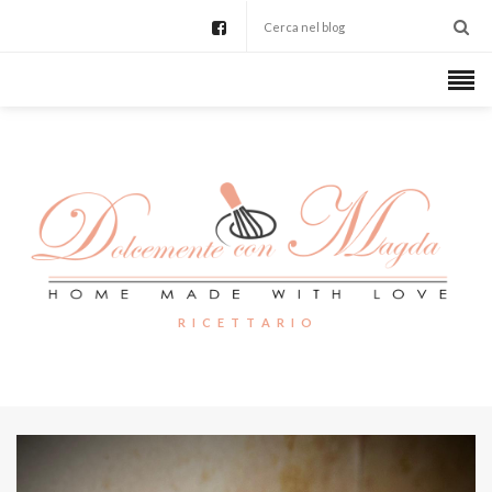
R I C E T T A R I O