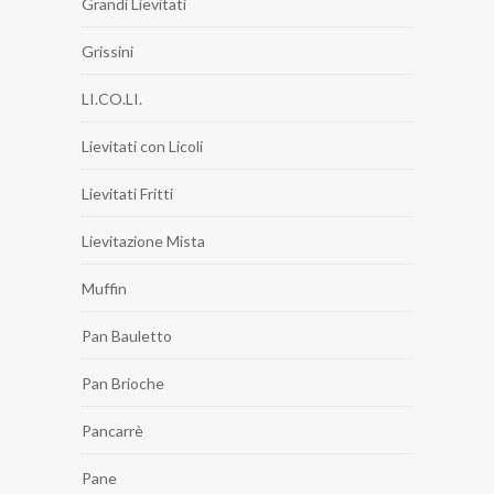
Grandi Lievitati
Grissini
LI.CO.LI.
Lievitati con Licoli
Lievitati Fritti
Lievitazione Mista
Muffin
Pan Bauletto
Pan Brioche
Pancarrè
Pane