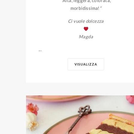
“Alta, leggera, colorata,
morbidissima!
“
Ci vuole dolcezza
Magda
...
VISUALIZZA