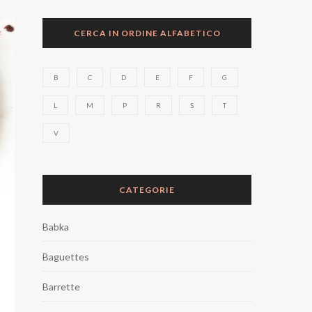
CERCA IN ORDINE ALFABETICO
B
C
D
E
F
G
L
M
P
R
S
T
V
CATEGORIE
Babka
Baguettes
Barrette