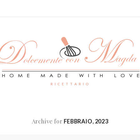
R I C E T T A R I O
Archive for
FEBBRAIO, 2023