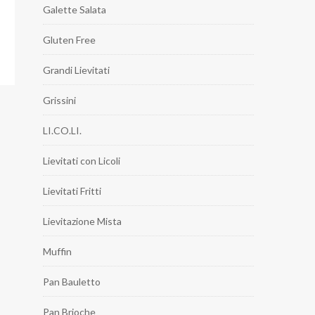
Galette Salata
Gluten Free
Grandi Lievitati
Grissini
LI.CO.LI.
Lievitati con Licoli
Lievitati Fritti
Lievitazione Mista
Muffin
Pan Bauletto
Pan Brioche