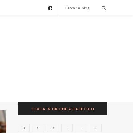
CERCA IN ORDINE ALFABETICO
B
C
D
E
F
G