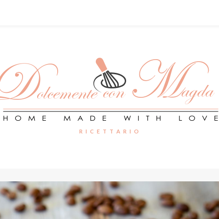
R I C E T T A R I O