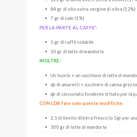
84 gr di olio extra vergine di oliva (12%)
7 gr di sale (1%)
PER LA PARTE AL CAFFE’:
5 gr di caffè solubile
10 gr di latte di mandorla
INOLTRE:
Un tuorlo + un cucchiaio di latte di mando
qb di amaretti + zucchero di canna grezzo
qb di cioccolato fondente tritato per la p
CON LDB fare solo queste modifiche:
2,5 di lievito di birra fresco (o 5gr per un
300 gr di latte di mandorla