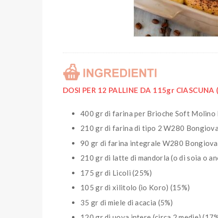
DOSI PER 12 PALLINE DA 115gr CIASCUNA (7
400 gr di farina per Brioche Soft Molin
210 gr di farina di tipo 2 W280 Bongiov
90 gr di farina integrale W280 Bongiova
210 gr di latte di mandorla (o di soia o an
175 gr di Licoli (25%)
105 gr di xilitolo (io Koro) (15%)
35 gr di miele di acacia (5%)
120 gr di uova intere (circa 2 medie) (17