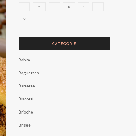
L
M
P
R
S
T
V
CATEGORIE
Babka
Baguettes
Barrette
Biscotti
Brioche
Brisee