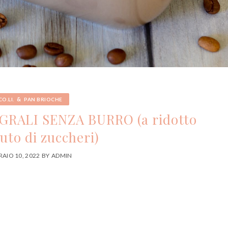
&
CO.LI.
PAN BRIOCHE
RALI SENZA BURRO (a ridotto
uto di zuccheri)
AIO 10, 2022
BY
ADMIN