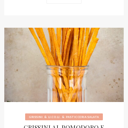
&
&
GRISSINI
LI.CO.LI.
PASTICCERIA SALATA
GRISSINI AL POMODORO E