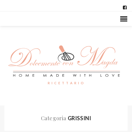
R I C E T T A R I O
Categoria
GRISSINI