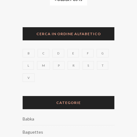
CERCA IN ORDINE ALFABETICO
B
C
D
E
F
G
L
M
P
R
S
T
V
CATEGORIE
Babka
Baguettes