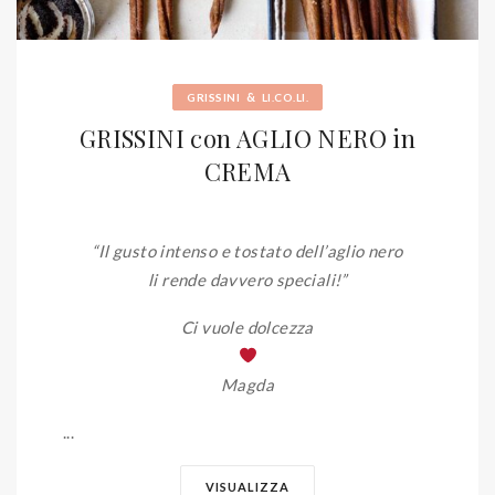
&
GRISSINI
LI.CO.LI.
GRISSINI con AGLIO NERO in
CREMA
“Il gusto intenso e tostato dell’aglio nero
li rende davvero speciali!”
Ci vuole dolcezza
Magda
...
VISUALIZZA