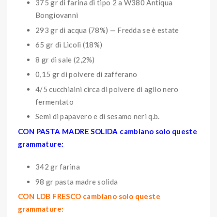
375 gr di farina di tipo 2 a W380 Antiqua
Bongiovanni
293 gr di acqua (78%) — Fredda se è estate
65 gr di Licoli (18%)
8 gr di sale (2,2%)
0,15 gr di polvere di zafferano
4/5 cucchiaini circa di polvere di aglio nero
fermentato
Semi di papavero e di sesamo neri q.b.
CON PASTA MADRE SOLIDA cambiano solo queste
grammature:
342 gr farina
98 gr pasta madre solida
CON LDB FRESCO cambiano solo queste
grammature: