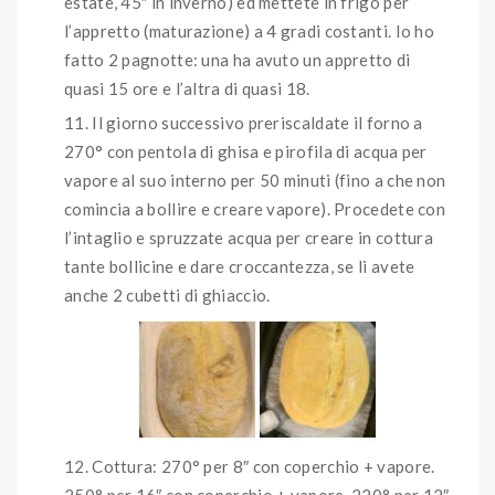
estate, 45″ in inverno) ed mettete in frigo per
l’appretto (maturazione) a 4 gradi costanti. Io ho
fatto 2 pagnotte: una ha avuto un appretto di
quasi 15 ore e l’altra di quasi 18.
Il giorno successivo preriscaldate il forno a
270° con pentola di ghisa e pirofila di acqua per
vapore al suo interno per 50 minuti (fino a che non
comincia a bollire e creare vapore). Procedete con
l’intaglio e spruzzate acqua per creare in cottura
tante bollicine e dare croccantezza, se li avete
anche 2 cubetti di ghiaccio.
Cottura: 270° per 8″ con coperchio + vapore.
250° per 16″ con coperchio + vapore. 220° per 12″