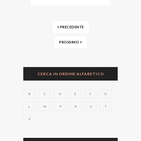
PRECEDENTE
PROSSIMO
CERCA IN ORDINE ALFABETICO
B
C
D
E
F
G
L
M
P
R
S
T
V