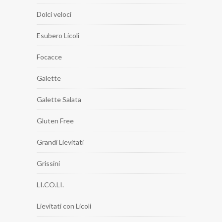
Dolci veloci
Esubero Licoli
Focacce
Galette
Galette Salata
Gluten Free
Grandi Lievitati
Grissini
LI.CO.LI.
Lievitati con Licoli