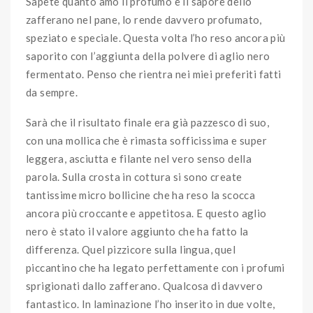
Sapete quanto amo il profumo e il sapore dello
zafferano nel pane, lo rende davvero profumato,
speziato e speciale. Questa volta l’ho reso ancora più
saporito con l’aggiunta della polvere di aglio nero
fermentato. Penso che rientra nei miei preferiti fatti
da sempre.
Sarà che il risultato finale era già pazzesco di suo,
con una mollica che è rimasta sofficissima e super
leggera, asciutta e filante nel vero senso della
parola. Sulla crosta in cottura si sono create
tantissime micro bollicine che ha reso la scocca
ancora più croccante e appetitosa. E questo aglio
nero è stato il valore aggiunto che ha fatto la
differenza. Quel pizzicore sulla lingua, quel
piccantino che ha legato perfettamente con i profumi
sprigionati dallo zafferano. Qualcosa di davvero
fantastico. In laminazione l’ho inserito in due volte,