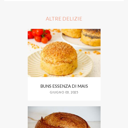
e
t
r
b
t
e
o
e
o
r
ALTRE DELIZIE
k
BUNS ESSENZA DI MAIS
GIUGNO 03, 2025