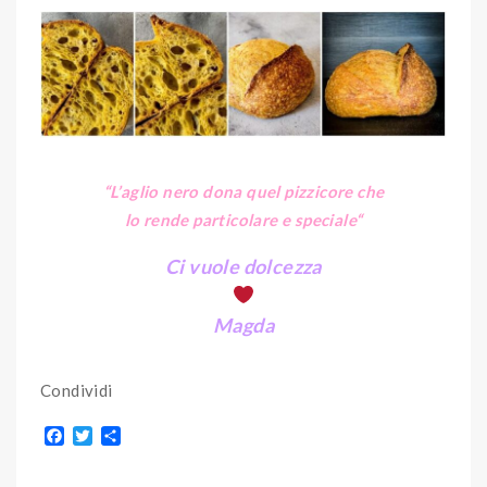
“L’aglio nero dona quel pizzicore che
lo rende particolare e speciale
“
Ci vuole dolcezza
Magda
Condividi
F
T
S
a
w
h
c
i
a