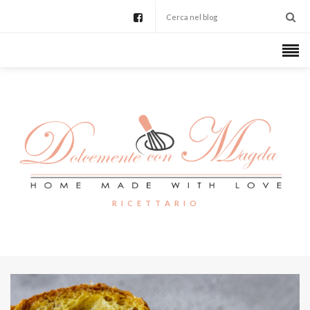
R I C E T T A R I O