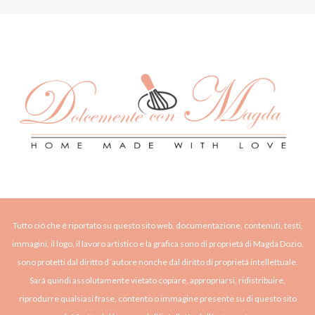
Tutto ció che é riportato su questo sito web, documentazione, contenuti, testi,
immagini, il logo, il lavoro artistico e la grafica sono di proprietá di Magda Dozio,
sono protetti dal diritto d´autore nonche dal diritto di proprietá intellettuale.
Sará quindi assolutamente vietato copiare, appropriarsi, ridistribuire,
riprodurre qualsiasi frase, contento o immagine presente su di questo sito