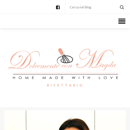
R I C E T T A R I O