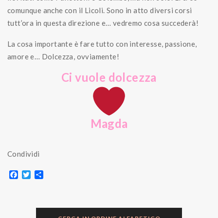
comunque anche con il Licoli. Sono in atto diversi corsi
tutt’ora in questa direzione e… vedremo cosa succederà!
La cosa importante è fare tutto con interesse, passione,
amore e… Dolcezza, ovviamente!
Ci vuole dolcezza
Magda
Condividi
F
T
S
a
w
h
c
i
a
e
t
r
b
t
e