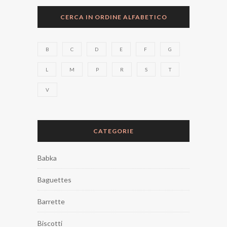
CERCA IN ORDINE ALFABETICO
B
C
D
E
F
G
L
M
P
R
S
T
V
CATEGORIE
Babka
Baguettes
Barrette
Biscotti