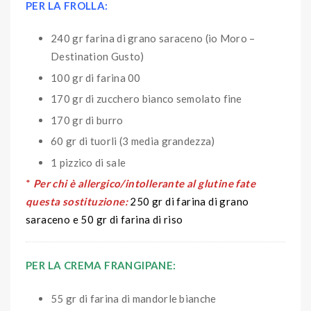
PER LA FROLLA:
240 gr farina di grano saraceno (io Moro –
Destination Gusto)
100 gr di farina 00
170 gr di zucchero bianco semolato fine
170 gr di burro
60 gr di tuorli (3 media grandezza)
1 pizzico di sale
*
Per chi è allergico/intollerante al glutine fate
questa sostituzione:
250 gr di farina di grano
saraceno e 50 gr di farina di riso
PER LA CREMA FRANGIPANE:
55 gr di farina di mandorle bianche