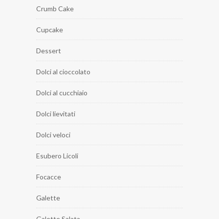
Crumb Cake
Cupcake
Dessert
Dolci al cioccolato
Dolci al cucchiaio
Dolci lievitati
Dolci veloci
Esubero Licoli
Focacce
Galette
Galette Salata