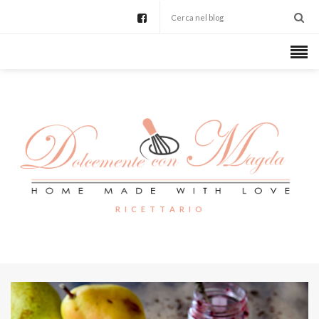
R I C E T T A R I O