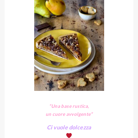
“Una base rustica,
un cuore avvolgente
“
Ci vuole dolcezza