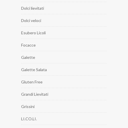
Dolci lievitati
Dolci veloci
Esubero Licoli
Focacce
Galette
Galette Salata
Gluten Free
Grandi Lievitati
Grissini
LI.CO.LI.