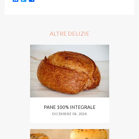
a
w
h
c
i
a
e
t
r
b
t
e
o
e
o
r
ALTRE DELIZIE
k
PANE 100% INTEGRALE
DICEMBRE 04, 2024