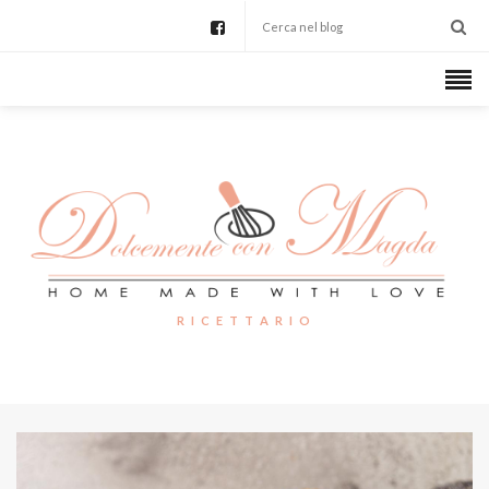
R I C E T T A R I O