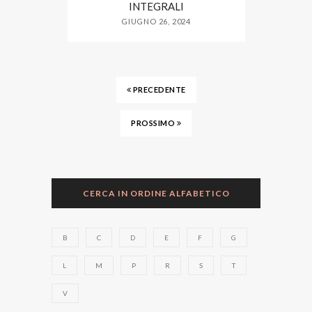
INTEGRALI
GIUGNO 26, 2024
PRECEDENTE
PROSSIMO
CERCA IN ORDINE ALFABETICO
B
C
D
E
F
G
L
M
P
R
S
T
V