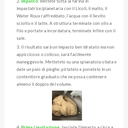
Impasto:
mettete tutta la farina in
impastatrice/planetaria con il Licoli, il malto, il
Water Roux raffreddato, l’acqua con il lievito
sciolto e il latte. A struttura terminate con olio a
filo e portate a incordatura, terminate infine con il
sale.
Il risultato sarà un impasto ben idratato ma non
appiccicoso o colloso, sarà facilmente
maneggevole. Mettetelo su una spianatoia oliata e
date un paio di pieghe, pirlatelo e ponetelo in un
contenitore graduato che ne possa contenere
almeno il doppio del volume.
Prima Lievitazione:
lasciate l’impasto a circa a