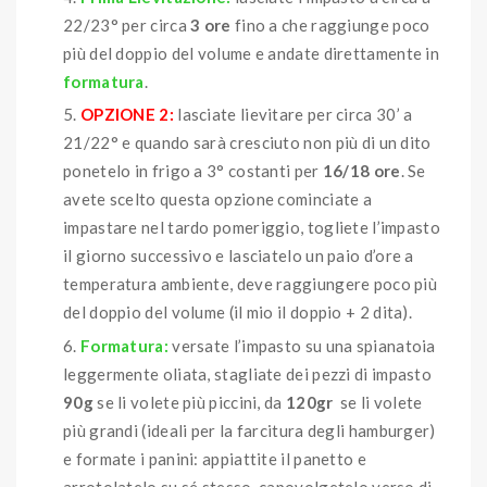
22/23° per circa
3 ore
fino a che raggiunge poco
più del doppio del volume e andate direttamente in
formatura
.
OPZIONE 2:
lasciate lievitare per circa 30’ a
21/22° e quando sarà cresciuto non più di un dito
ponetelo in frigo a 3° costanti per
16/18 ore
. Se
avete scelto questa opzione cominciate a
impastare nel tardo pomeriggio, togliete l’impasto
il giorno successivo e lasciatelo un paio d’ore a
temperatura ambiente, deve raggiungere poco più
del doppio del volume (il mio il doppio + 2 dita).
Formatura:
versate l’impasto su una spianatoia
leggermente oliata, stagliate dei pezzi di impasto
90
g
se li volete più piccini, da
120gr
se li volete
più grandi (ideali per la farcitura degli hamburger)
e formate i panini: appiattite il panetto e
arrotolatelo su sé stesso, capovolgetelo verso di