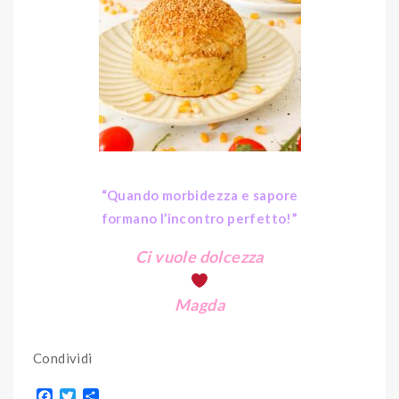
“Quando morbidezza e sapore
formano l’incontro perfetto!”
Ci vuole dolcezza
Magda
Condividi
F
T
S