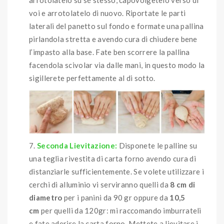
voi e arrotolatelo di nuovo. Riportate le parti
laterali del panetto sul fondo e formate una pallina
pirlandola stretta e avendo cura di chiudere bene
l’impasto alla base. Fate ben scorrere la pallina
facendola scivolar via dalle mani, in questo modo la
sigillerete perfettamente al di sotto.
Seconda Lievitazione:
Disponete le palline su
una teglia rivestita di carta forno avendo cura di
distanziarle sufficientemente. Se volete utilizzare i
cerchi di alluminio vi serviranno quelli da
8 cm di
diametro
per i panini da 90 gr oppure da
10,5
cm
per quelli da 120gr: mi raccomando imburrateli
e fate aderire la carta forno. Mettete a lievitare i