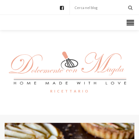
R I C E T T A R I O