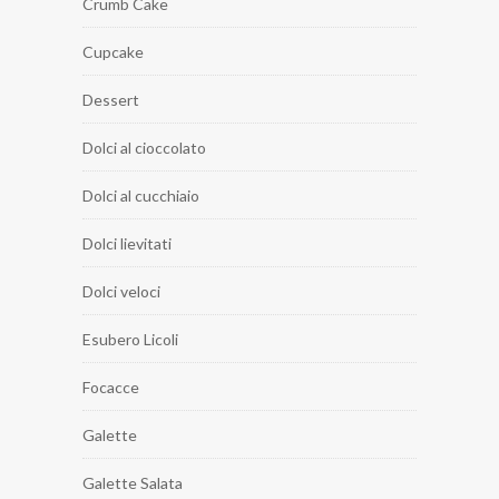
Crumb Cake
Cupcake
Dessert
Dolci al cioccolato
Dolci al cucchiaio
Dolci lievitati
Dolci veloci
Esubero Licoli
Focacce
Galette
Galette Salata