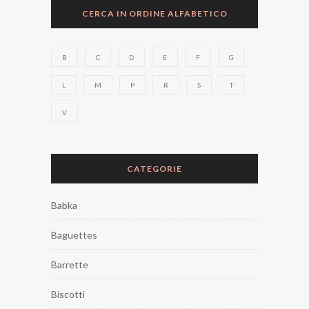
CERCA IN ORDINE ALFABETICO
B
C
D
E
F
G
L
M
P
R
S
T
V
CATEGORIE
Babka
Baguettes
Barrette
Biscotti