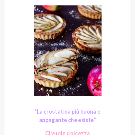
“La crostatina più buona e
appagante che esiste
“
Ci vuole dolcezza