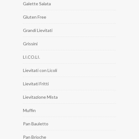
Galette Salata
Gluten Free
Grandi Lievitati
Grissini
LI.CO.LI.
Lievitati con Licoli
Lievitati Fritti
Lievitazione Mista
Muffin
Pan Bauletto
Pan Brioche