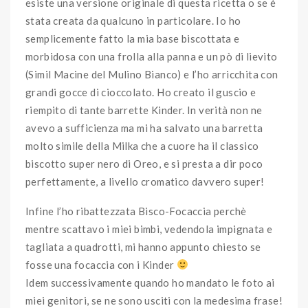
esiste una versione originale di questa ricetta o se è
stata creata da qualcuno in particolare. Io ho
semplicemente fatto la mia base biscottata e
morbidosa con una frolla alla panna e un pò di lievito
(Simil Macine del Mulino Bianco) e l’ho arricchita con
grandi gocce di cioccolato. Ho creato il guscio e
riempito di tante barrette Kinder. In verità non ne
avevo a sufficienza ma mi ha salvato una barretta
molto simile della Milka che a cuore ha il classico
biscotto super nero di Oreo, e si presta a dir poco
perfettamente, a livello cromatico davvero super!
Infine l’ho ribattezzata Bisco-Focaccia perchè
mentre scattavo i miei bimbi, vedendola impignata e
tagliata a quadrotti, mi hanno appunto chiesto se
fosse una focaccia con i Kinder
Idem successivamente quando ho mandato le foto ai
miei genitori, se ne sono usciti con la medesima frase!