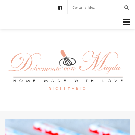
R I C E T T A R I O