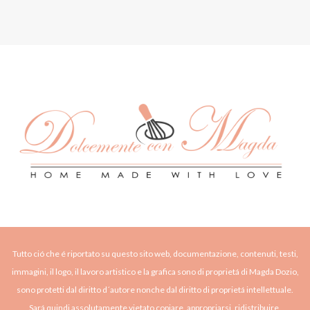
Tutto ció che é riportato su questo sito web, documentazione, contenuti, testi,
immagini, il logo, il lavoro artistico e la grafica sono di proprietá di Magda Dozio,
sono protetti dal diritto d´autore nonche dal diritto di proprietá intellettuale.
Sará quindi assolutamente vietato copiare, appropriarsi, ridistribuire,