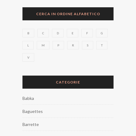
CERCA IN ORDINE ALFABETICO
B
C
D
E
F
G
L
M
P
R
S
T
V
CATEGORIE
Babka
Baguettes
Barrette