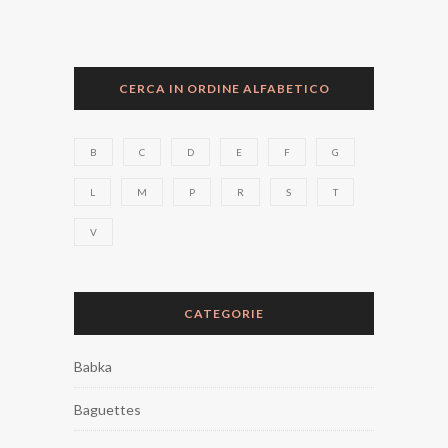
CERCA IN ORDINE ALFABETICO
B
C
D
E
F
G
L
M
P
R
S
T
V
CATEGORIE
Babka
Baguettes