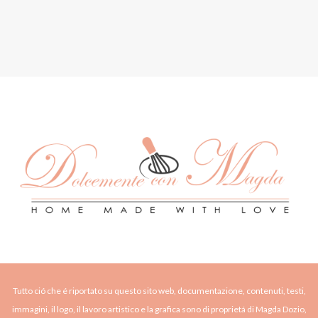
Tutto ció che é riportato su questo sito web, documentazione, contenuti, testi,
immagini, il logo, il lavoro artistico e la grafica sono di proprietá di Magda Dozio,