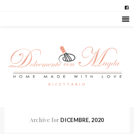
R I C E T T A R I O
Archive for
DICEMBRE, 2020