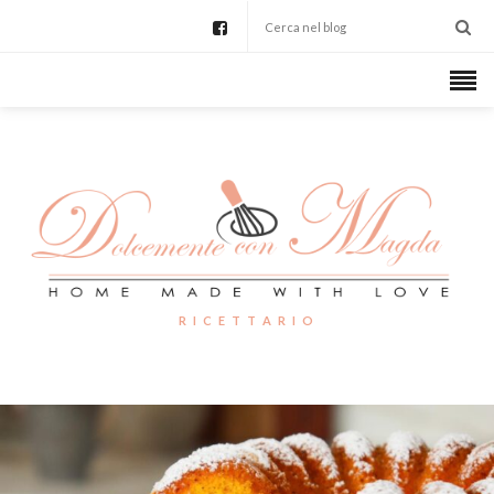
R I C E T T A R I O