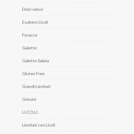
Dolci veloci
Esubero Licoli
Focacce
Galette
Galette Salata
Gluten Free
Grandi Lievitati
Grissini
LI.CO.LI.
Lievitati con Licoli