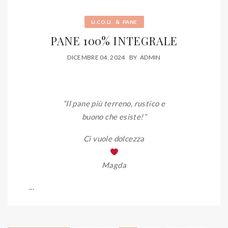
&
LI.CO.LI.
PANE
PANE 100% INTEGRALE
DICEMBRE 04, 2024
BY
ADMIN
“Il pane più terreno, rustico e
buono che esiste
!”
Ci vuole dolcezza
Magda
...