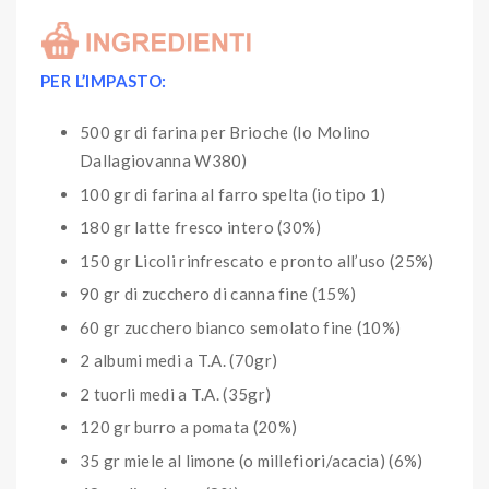
PER L’IMPASTO:
500 gr di farina per Brioche (Io Molino
Dallagiovanna W380)
100 gr di farina al farro spelta (io tipo 1)
180 gr latte fresco intero (30%)
150 gr Licoli rinfrescato e pronto all’uso (25%)
90 gr di zucchero di canna fine (15%)
60 gr zucchero bianco semolato fine (10%)
2 albumi medi a T.A. (70gr)
2 tuorli medi a T.A. (35gr)
120 gr burro a pomata (20%)
35 gr miele al limone (o millefiori/acacia) (6%)