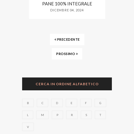
PANE 100% INTEGRALE
DICEMBRE 04, 2024
PRECEDENTE
PROSSIMO
CERCA IN ORDINE ALFABETICO
B
C
D
E
F
G
L
M
P
R
S
T
V