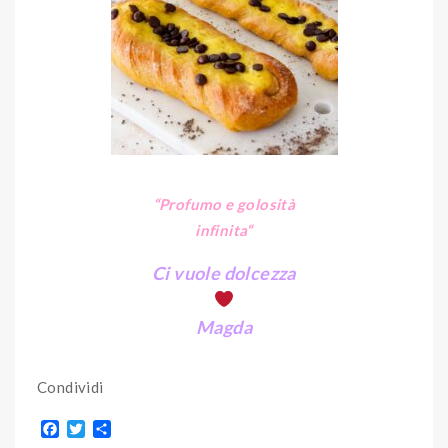
“Profumo e golosità
infinita
“
Ci vuole dolcezza
Magda
Condividi
F
T
S
a
w
h