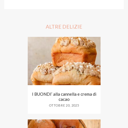
c
i
a
e
t
r
b
t
e
o
e
o
r
ALTRE DELIZIE
k
I BUONDI’ alla cannella e crema di
cacao
OTTOBRE 20, 2025