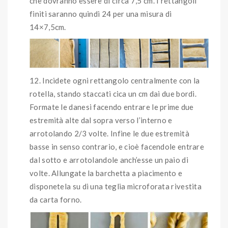
che dovranno essere di circa 7,5 cm. I rettangoli
finiti saranno quindi 24 per una misura di
14×7,5cm.
Incidete ogni rettangolo centralmente con la
rotella, stando staccati cica un cm dai due bordi.
Formate le danesi facendo entrare le prime due
estremità alte dal sopra verso l’interno e
arrotolando 2/3 volte. Infine le due estremità
basse in senso contrario, e cioè facendole entrare
dal sotto e arrotolandole anch’esse un paio di
volte. Allungate la barchetta a piacimento e
disponetela su di una teglia microforata rivestita
da carta forno.