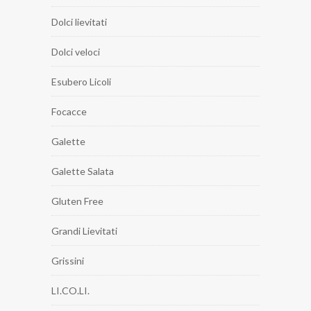
Dolci lievitati
Dolci veloci
Esubero Licoli
Focacce
Galette
Galette Salata
Gluten Free
Grandi Lievitati
Grissini
LI.CO.LI.