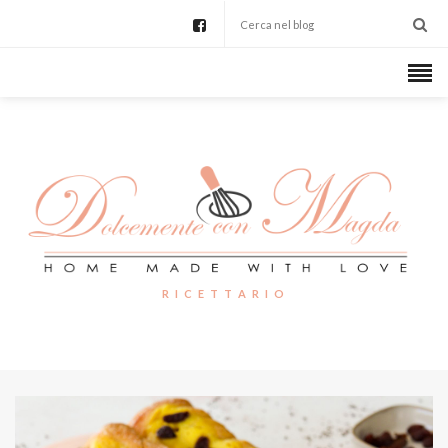
R I C E T T A R I O