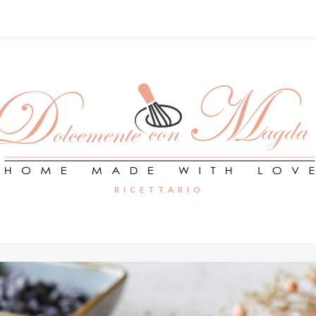
R I C E T T A R I O