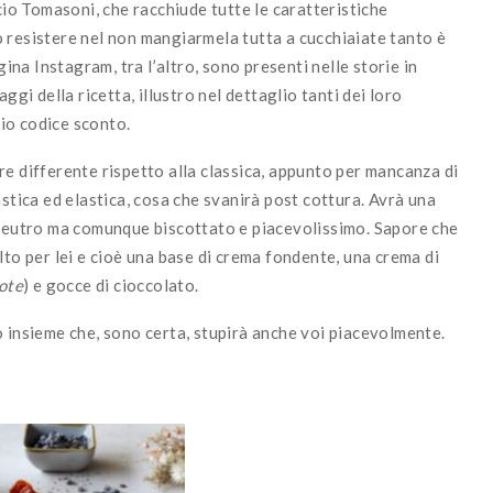
cio Tomasoni, che racchiude tutte le caratteristiche
 resistere nel non mangiarmela tutta a cucchiaiate tanto è
gina Instagram, tra l’altro, sono presenti nelle storie in
ggi della ricetta, illustro nel dettaglio tanti dei loro
mio codice sconto.
re differente rispetto alla classica, appunto per mancanza di
astica ed elastica, cosa che svanirà post cottura. Avrà una
 neutro ma comunque biscottato e piacevolissimo. Sapore che
lto per lei e cioè una base di crema fondente, una crema di
note
) e gocce di cioccolato.
o insieme che, sono certa, stupirà anche voi piacevolmente.