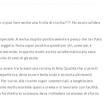
o si può fare anche una frolla di ricotta?!?! Ho avuto un’idea
speciale. A me ha stupito positivamente e penso che la rifarò
 leggera. Nota super positiva quindi per chi, come me, è
i e merende, in questo modo avrete un’alternativa più sana
olio di semi di girasole.
 avere tra le mani una ricotta di Alta Qualità che si presti
mpattezza, deve essere bella soda e asciutta altrimenti
. Per cui no alle ricotte super commerciali, a lunghissima
ono molto morbide quasi a crema e si lavorano con facilità.
la forchetta in sostanza, deve richiedere un minimo di sforzo