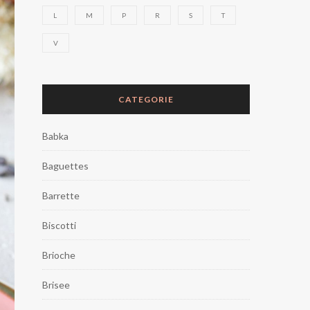
L
M
P
R
S
T
V
CATEGORIE
Babka
Baguettes
Barrette
Biscotti
Brioche
Brisee