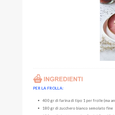
PER LA FROLLA:
400 gr di farina di tipo 1 per frolle (ma a
180 gr di zucchero bianco semolato fine