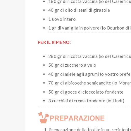
180 gr di ricotta vaccina (io del Caseific
40 gr di olio di semi di girasole
1 uovo intero
1 gr di vaniglia in polvere (Io Bourbon di
PER IL RIPIENO:
280 gr di ricotta vaccina (io del Caseific
50 gr di zucchero a velo
40 gr di miele agli agrumi (o vostro prefe
70 gr di albicocche semicandite (io Mora
50 gr di gocce di cioccolato fondente
3 cucchiai di crema fondente (io Lindt)
Preparazione della frolla: in un recipiente