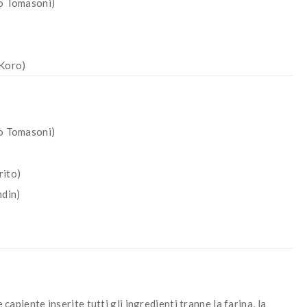
io Tomasoni)
 Koro)
io Tomasoni)
rito)
ndin)
 capiente inserite tutti gli ingredienti tranne la farina, la