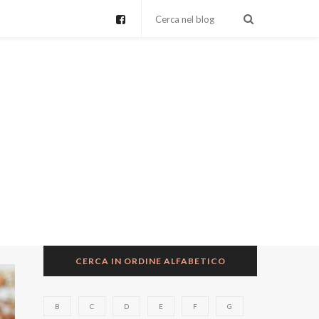
CERCA IN ORDINE ALFABETICO
B
C
D
E
F
G