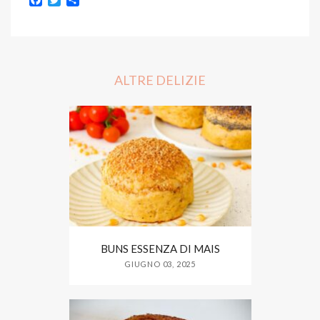
a
w
h
c
i
a
e
t
r
b
t
e
o
e
o
r
ALTRE DELIZIE
k
BUNS ESSENZA DI MAIS
GIUGNO 03, 2025