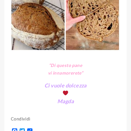
“Di questo pane
vi innamorerete
“
Ci vuole dolcezza
Magda
Condividi
F
T
S