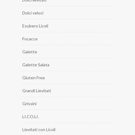
Dolci veloci
Esubero Licoli
Focacce
Galette
Galette Salata
Gluten Free
Grandi Lievitati
Grissini
LI.CO.LI.
Lievitati con Licoli