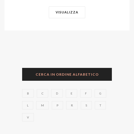
VISUALIZZA
CERCA IN ORDINE ALFABETICO
B
C
D
E
F
G
L
M
P
R
S
T
V