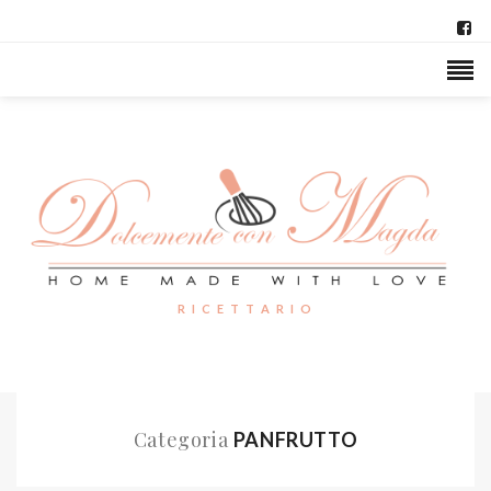
R I C E T T A R I O
Categoria
PANFRUTTO