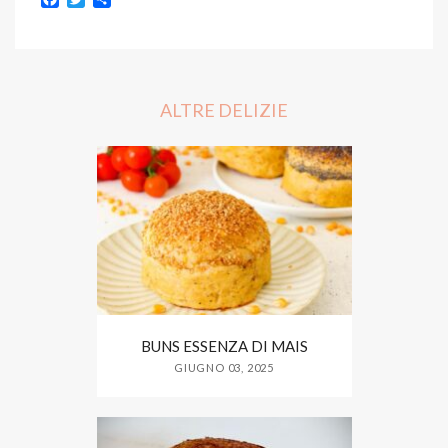
a
w
h
c
i
a
e
t
r
b
t
e
o
e
o
r
ALTRE DELIZIE
k
BUNS ESSENZA DI MAIS
GIUGNO 03, 2025