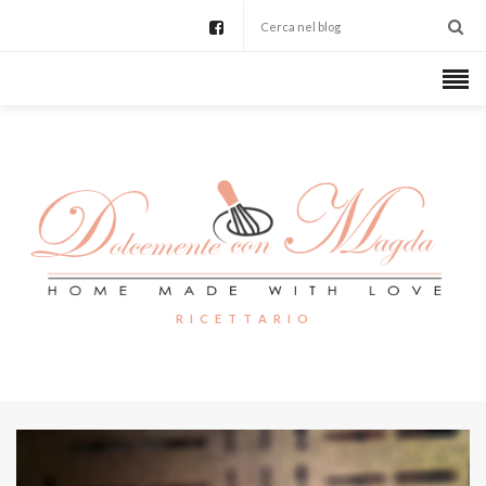
R I C E T T A R I O