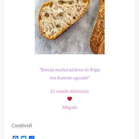
“Senza maturazione in frigo
ma buono uguale
“
Ci vuole dolcezza
Magda
Condividi
F
T
S