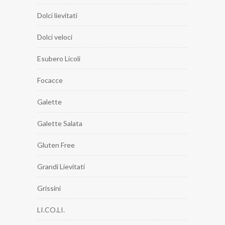
Dolci lievitati
Dolci veloci
Esubero Licoli
Focacce
Galette
Galette Salata
Gluten Free
Grandi Lievitati
Grissini
LI.CO.LI.