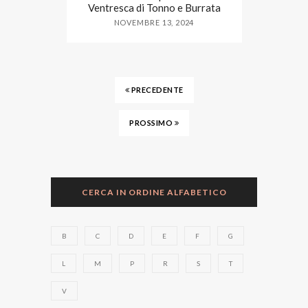
Ventresca di Tonno e Burrata
NOVEMBRE 13, 2024
PRECEDENTE
PROSSIMO
CERCA IN ORDINE ALFABETICO
B
C
D
E
F
G
L
M
P
R
S
T
V