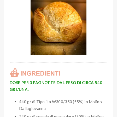
DOSE PER 3 PAGNOTTE DAL PESO DI CIRCA 540
GR L’UNA:
440 gr di Tipo 1 a W300/350 (55%) io Molino
Dallagiovanna
240 gr di semola di grano duro (30%) io Molino